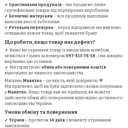
✔
Оригінальна продукція
– ми продаємо лише
сертифіковані товари від перевірених виробників.
✔
Безпечні матеріали
– вся продукція відповідає
вимогам якості та безпеки.
✔
Ретельна перевірка
– перед відправкою ми важливо
оглядаємо кожен товар, щоб уникнути браку.
Що робити, якщо товар має дефект?
🔹 Якщо ви отримали товар із заводським шлюбом,
зв'яжіться з нами за номером
097-413-78-58
, і ми швидко
вирішимо цю останню.
🔹 Ми гарантуємо
обмін або повернення коштів
відповідно до чинного законодавства.
Магазин
Малятко
– це якість, якій довіряють! 💙
Ми прагнемо, щоб ви були задоволені своїми покупками
у
Малятко
. Якщо товар вам не підійшов, ви можете
здійснити обмін або повернення відповідно до чинного
законодавства України.
Умови обміну та повернення
✔
Термін
– протягом
14 днів
з моменту отримання
замовлення.