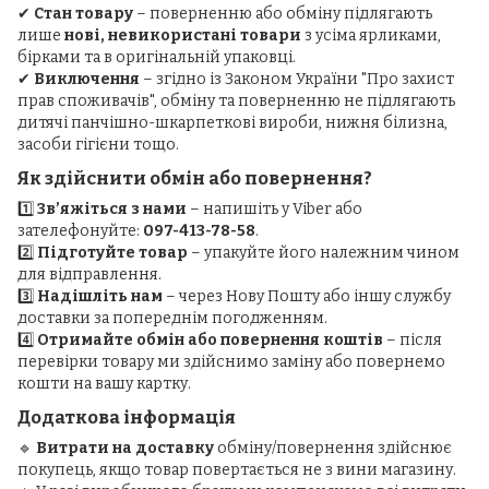
✔
Стан товару
– поверненню або обміну підлягають
лише
нові, невикористані товари
з усіма ярликами,
бірками та в оригінальній упаковці.
✔
Виключення
– згідно із Законом України "Про захист
прав споживачів", обміну та поверненню не підлягають
дитячі панчішно-шкарпеткові вироби, нижня білизна,
засоби гігієни тощо.
Як здійснити обмін або повернення?
1️⃣
Зв’яжіться з нами
– напишіть у Viber або
зателефонуйте:
097-413-78-58
.
2️⃣
Підготуйте товар
– упакуйте його належним чином
для відправлення.
3️⃣
Надішліть нам
– через Нову Пошту або іншу службу
доставки за попереднім погодженням.
4️⃣
Отримайте обмін або повернення коштів
– після
перевірки товару ми здійснимо заміну або повернемо
кошти на вашу картку.
Додаткова інформація
🔹
Витрати на доставку
обміну/повернення здійснює
покупець, якщо товар повертається не з вини магазину.