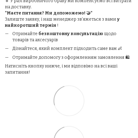
🔹 У разі виробничого браку ми компенсуємо всі витрати
на доставку.
"Маєте питання? Ми допоможемо! 🤝"
Залиште заявку, і наш менеджер зв’яжеться з вами
у
найкоротший термін
!
Отримайте
безкоштовну консультацію
щодо
товарів та аксесуарів
Дізнайтеся, який комплект підходить саме вам 👶
Отримайте допомогу з оформленням замовлення 🛍️
Натисніть кнопку нижче, і ми відповімо на всі ваші
запитання!