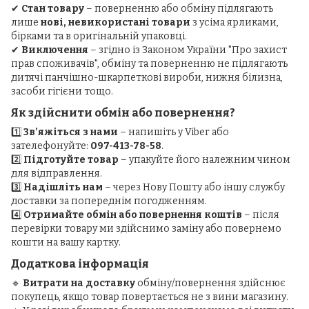
✔
Стан товару
– поверненню або обміну підлягають
лише
нові, невикористані товари
з усіма ярликами,
бірками та в оригінальній упаковці.
✔
Виключення
– згідно із Законом України "Про захист
прав споживачів", обміну та поверненню не підлягають
дитячі панчішно-шкарпеткові вироби, нижня білизна,
засоби гігієни тощо.
Як здійснити обмін або повернення?
1️⃣
Зв’яжіться з нами
– напишіть у Viber або
зателефонуйте:
097-413-78-58
.
2️⃣
Підготуйте товар
– упакуйте його належним чином
для відправлення.
3️⃣
Надішліть нам
– через Нову Пошту або іншу службу
доставки за попереднім погодженням.
4️⃣
Отримайте обмін або повернення коштів
– після
перевірки товару ми здійснимо заміну або повернемо
кошти на вашу картку.
Додаткова інформація
🔹
Витрати на доставку
обміну/повернення здійснює
покупець, якщо товар повертається не з вини магазину.