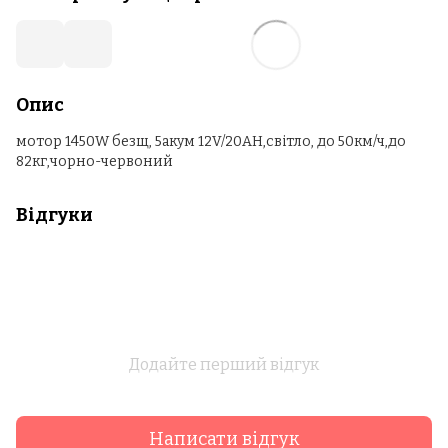
Опис
мотор 1450W безщ, 5акум 12V/20AH,світло, до 50км/ч,до
82кг,чорно-червоний
Відгуки
Додайте перший відгук
Написати відгук