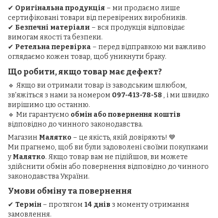
✔
Оригінальна продукція
– ми продаємо лише
сертифіковані товари від перевірених виробників.
✔
Безпечні матеріали
– вся продукція відповідає
вимогам якості та безпеки.
✔
Ретельна перевірка
– перед відправкою ми важливо
оглядаємо кожен товар, щоб уникнути браку.
Що робити, якщо товар має дефект?
🔹 Якщо ви отримали товар із заводським шлюбом,
зв'яжіться з нами за номером
097-413-78-58
, і ми швидко
вирішимо цю останню.
🔹 Ми гарантуємо
обмін або повернення коштів
відповідно до чинного законодавства.
Магазин
Малятко
– це якість, якій довіряють! 💙
Ми прагнемо, щоб ви були задоволені своїми покупками
у
Малятко
. Якщо товар вам не підійшов, ви можете
здійснити обмін або повернення відповідно до чинного
законодавства України.
Умови обміну та повернення
✔
Термін
– протягом
14 днів
з моменту отримання
замовлення.