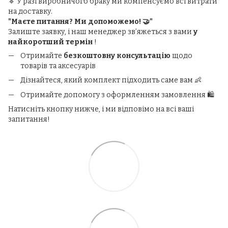
🔹 У разі виробничого браку ми компенсуємо всі витрати
на доставку.
"Маєте питання? Ми допоможемо! 🤝"
Залиште заявку, і наш менеджер зв’яжеться з вами
у
найкоротший термін
!
Отримайте
безкоштовну консультацію
щодо
товарів та аксесуарів
Дізнайтеся, який комплект підходить саме вам 👶
Отримайте допомогу з оформленням замовлення 🛍️
Натисніть кнопку нижче, і ми відповімо на всі ваші
запитання!