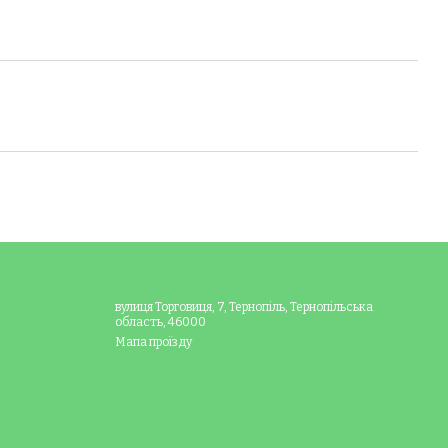
вулиця Торговиця, 7, Тернопіль, Тернопільська
область, 46000
Мапа проїзду