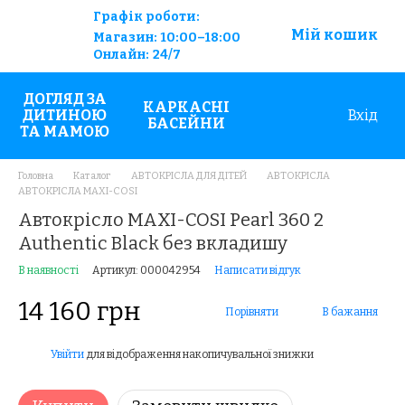
Графік роботи:
Мій кошик
Магазин:
10:00–18:00
Онлайн:
24/7
ДОГЛЯД ЗА
КАРКАСНІ
ДИТИНОЮ
Вхід
БАСЕЙНИ
ТА МАМОЮ
Головна
Каталог
АВТОКРІСЛА ДЛЯ ДІТЕЙ
АВТОКРІСЛА
АВТОКРІСЛА MAXI-COSI
Автокрісло MAXI-COSI Pearl 360 2
Authentic Black без вкладишу
В наявності
Артикул: 000042954
Написати відгук
14 160 грн
Порівняти
В бажання
Увійти
для відображення накопичувальної знижки
%