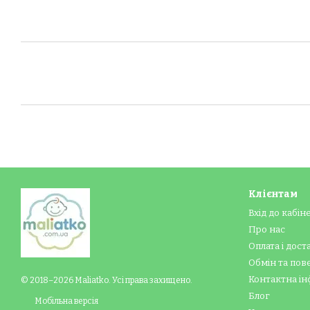
Клієнтам
Вхід до кабін
Про нас
Оплата і дост
Обмін та по
Контактна ін
© 2018–2026 Maliatko. Усі права захищено.
Блог
Мобільна версія