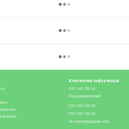
Контактна інформація
ету
097-413-78-58
Передзвонити вам?
авка
097-413-78-58
вернення
097-413-78-58
формація
recruiterpl@gmail.com