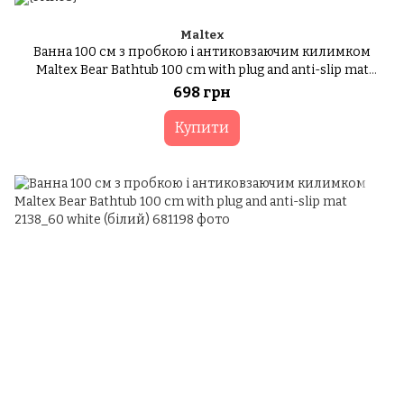
Maltex
Ванна 100 см з пробкою і антиковзаючим килимком
Maltex Bear Bathtub 100 cm with plug and anti-slip mat
2138_42 pink (рожевий)
698 грн
Купити