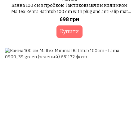
Ванна 100 см з пробкою і антиковзаючим килимком
Maltex Zebra Bathtub 100 cm with plug and anti-slip mat
6753_35 blue (блакитний)
698 грн
Купити