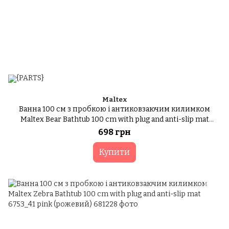
Maltex
Ванна 100 см з пробкою і антиковзаючим килимком
Maltex Bear Bathtub 100 cm with plug and anti-slip mat
2138_60 white (білий)
698 грн
Купити