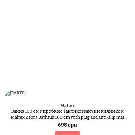
Maltex
Ванна 100 см з пробкою і антиковзаючим килимком
Maltex Zebra Bathtub 100 cm with plug and anti-slip mat
6753_41 pink (рожевий)
698 грн