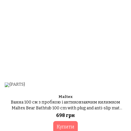
Maltex
Ванна 100 см з пробкою і антиковзаючим килимком
Maltex Bear Bathtub 100 cm with plug and anti-slip mat
2138_36 blue (блакитний)
698 грн
Купити