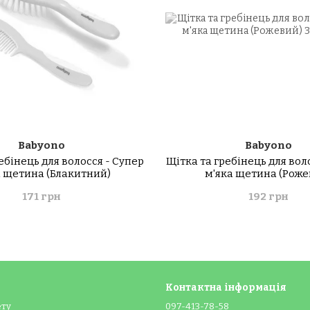
Babyono
Babyono
ебінець для волосся - Супер
Щітка та гребінець для вол
а щетина (Блакитний)
м'яка щетина (Роже
171 грн
192 грн
Контактна інформація
ету
097-413-78-58