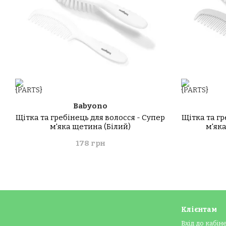
Babyono
Щітка та гребінець для волосся - Супер
Щітка та гр
м'яка щетина (Білий)
м'як
178 грн
Клієнтам
Вхід до кабін