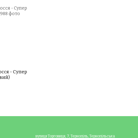
осся - Супер
вий)
вулиця Торговиця, 7, Тернопіль, Тернопільська