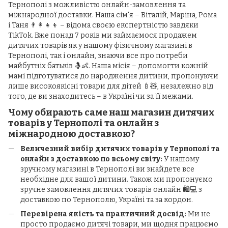
Тернополі з можливістю онлайн-замовлення та
міжнародної доставки. Наша сім'я – Віталій, Маріна, Рома
і Таня 👨‍👩‍👧‍👦 – відома своєю експертністю завдяки
TikTok. Вже понад 7 років ми займаємося продажем
дитячих товарів як у нашому фізичному магазині в
Тернополі, так і онлайн, знаючи все про потреби
майбутніх батьків 🤱👶. Наша місія – допомогти кожній
мамі підготуватися до народження дитини, пропонуючи
лише високоякісні товари для дітей 🍼🧸, незалежно від
того, де ви знаходитесь – в Україні чи за її межами.
Чому обирають саме наш магазин дитячих
товарів у Тернополі та онлайн з
міжнародною доставкою?
Величезний вибір дитячих товарів у Тернополі та
онлайн з доставкою по всьому світу:
У нашому
зручному магазині в Тернополі ви знайдете все
необхідне для вашої дитини. Також ми пропонуємо
зручне замовлення дитячих товарів онлайн 🛍️💻 з
доставкою по Тернополю, Україні та за кордон.
Перевірена якість та практичний досвід:
Ми не
просто продаємо дитячі товари, ми щодня працюємо