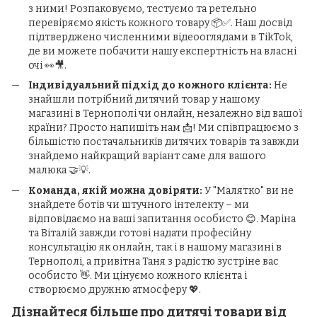
з ними! Розпаковуємо, тестуємо та ретельно
перевіряємо якість кожного товару 📦✅. Наш досвід
підтверджено численними відеооглядами в TikTok,
де ви можете побачити нашу експертність на власні
очі 👀🎥.
Індивідуальний підхід до кожного клієнта:
Не
знайшли потрібний дитячий товар у нашому
магазині в Тернополі чи онлайн, незалежно від вашої
країни? Просто напишіть нам 📩! Ми співпрацюємо з
більшістю постачальників дитячих товарів та завжди
знайдемо найкращий варіант саме для вашого
малюка 🤝💡.
Команда, якій можна довіряти:
У "Малятко" ви не
знайдете ботів чи штучного інтелекту – ми
відповідаємо на ваші запитання особисто 😊. Маріна
та Віталій завжди готові надати професійну
консультацію як онлайн, так і в нашому магазині в
Тернополі, а привітна Таня з радістю зустріне вас
особисто 👋. Ми цінуємо кожного клієнта і
створюємо дружню атмосферу 💖.
Дізнайтеся більше про дитячі товари від