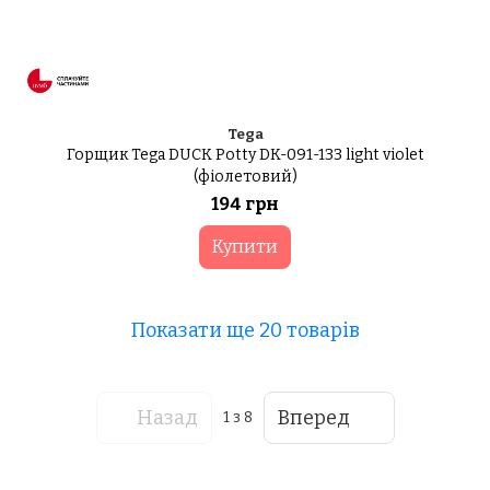
Tega
Горщик Tega DUCK Potty DK-091-133 light violet
(фіолетовий)
194 грн
Купити
Показати ще 20 товарів
Назад
Вперед
1
з 8