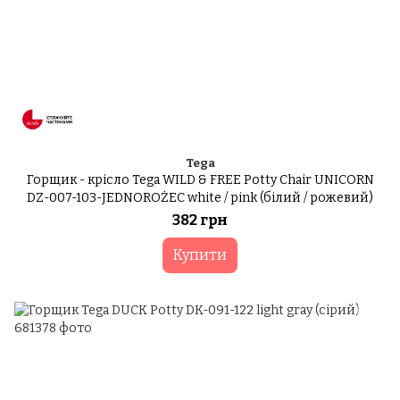
Tega
Горщик - крісло Tega WILD & FREE Potty Chair UNICORN
DZ-007-103-JEDNOROŻEC white / pink (білий / рожевий)
382 грн
Купити