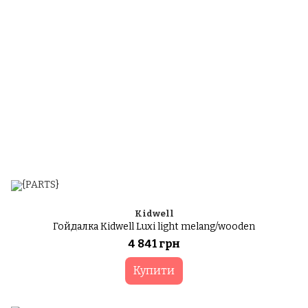
Kidwell
Гойдалка Kidwell Luxi light melang/wooden
4 841 грн
Купити