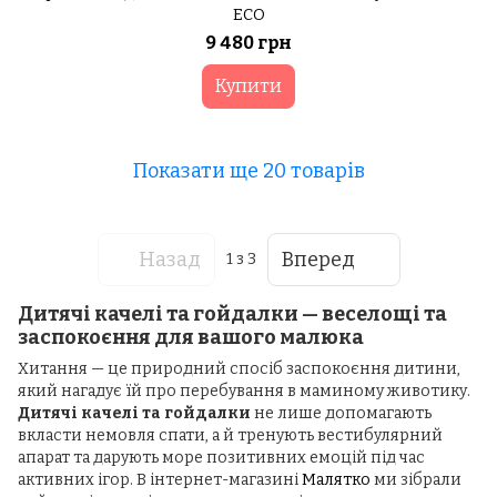
ECO
9 480 грн
Купити
Показати ще 20 товарів
Назад
Вперед
1
з 3
Дитячі качелі та гойдалки — веселощі та
заспокоєння для вашого малюка
Хитання — це природний спосіб заспокоєння дитини,
який нагадує їй про перебування в маминому животику.
Дитячі качелі та гойдалки
не лише допомагають
вкласти немовля спати, а й тренують вестибулярний
апарат та дарують море позитивних емоцій під час
активних ігор. В інтернет-магазині
Малятко
ми зібрали