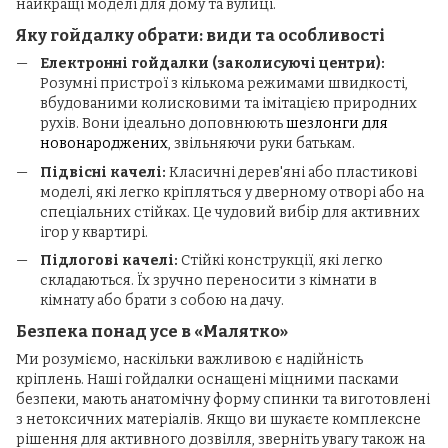
найкращі моделі для дому та вулиці.
Яку гойдалку обрати: види та особливості
Електронні гойдалки (заколисуючі центри):
Розумні пристрої з кількома режимами швидкості,
вбудованими колисковими та імітацією природних
рухів. Вони ідеально доповнюють
шезлонги для
новонароджених
, звільняючи руки батькам.
Підвісні качелі:
Класичні дерев'яні або пластикові
моделі, які легко кріпляться у дверному отворі або на
спеціальних стійках. Це чудовий вибір для активних
ігор у квартирі.
Підлогові качелі:
Стійкі конструкції, які легко
складаються. Їх зручно переносити з кімнати в
кімнату або брати з собою на дачу.
Безпека понад усе в «Малятко»
Ми розуміємо, наскільки важливою є надійність
кріплень. Наші гойдалки оснащені міцними пасками
безпеки, мають анатомічну форму спинки та виготовлені
з нетоксичних матеріалів. Якщо ви шукаєте комплексне
рішення для активного дозвілля, зверніть увагу також на