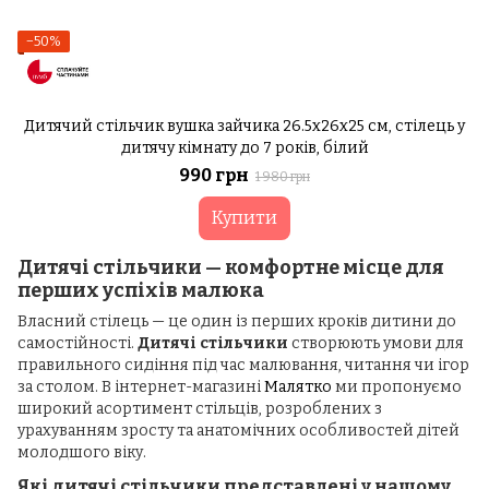
−50%
Дитячий стільчик вушка зайчика 26.5х26х25 см, стілець у
дитячу кімнату до 7 років, білий
990 грн
1 980 грн
Купити
Дитячі стільчики — комфортне місце для
перших успіхів малюка
Власний стілець — це один із перших кроків дитини до
самостійності.
Дитячі стільчики
створюють умови для
правильного сидіння під час малювання, читання чи ігор
за столом. В інтернет-магазині
Малятко
ми пропонуємо
широкий асортимент стільців, розроблених з
урахуванням зросту та анатомічних особливостей дітей
молодшого віку.
Які дитячі стільчики представлені у нашому