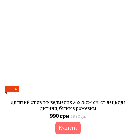
−50%
Дитячий стільчик ведмедик 26х26х24см, стілець для
дитини, білий з рожевим
990 грн
1 980 грн
Купити