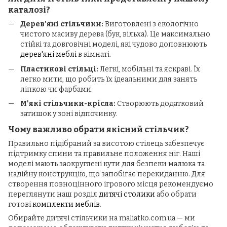
каталозі?
Дерев'яні стільчики:
Виготовлені з екологічно
чистого масиву дерева (бук, вільха). Це максимально
стійкі та довговічні моделі, які чудово доповнюють
дерев'яні меблі
в кімнаті.
Пластикові стільці:
Легкі, мобільні та яскраві. Їх
легко мити, що робить їх ідеальними для занять
ліпкою чи фарбами.
М'які стільчики-крісла:
Створюють додатковий
затишок у зоні відпочинку.
Чому важливо обрати якісний стільчик?
Правильно підібраний за висотою стілець забезпечує
підтримку спини та правильне положення ніг. Наші
моделі мають заокруглені кути для безпеки малюка та
надійну конструкцію, що запобігає перекиданню. Для
створення повноцінного ігрового місця рекомендуємо
переглянути наш розділ
дитячі столики
або обрати
готові
комплекти меблів
.
Обирайте дитячі стільчики на maliatko.com.ua — ми