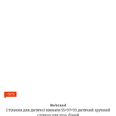
−50%
No brand
Стільчик для дитячої кімнати 55×37×33 дитячий зручний
стілець для ігор, білий