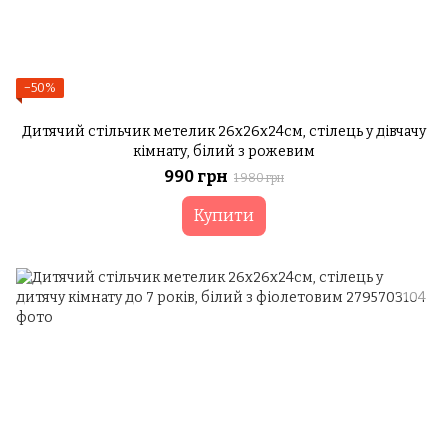
−50%
Дитячий стільчик метелик 26х26х24см, стілець у дівчачу
кімнату, білий з рожевим
990 грн
1 980 грн
Купити