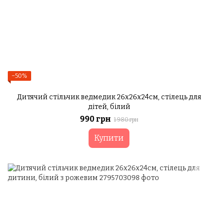
−50%
Дитячий стільчик ведмедик 26х26х24см, стілець для
дітей, білий
990 грн
1 980 грн
Купити