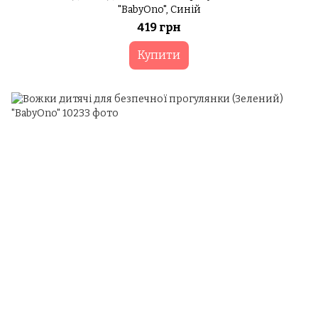
"BabyOno", Синій
419 грн
Купити