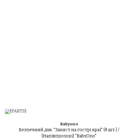
Babyono
Безпечний дім: "Захист на гострі краї" (4 шт.) /
(Напівпрозорі) "BabyOno"