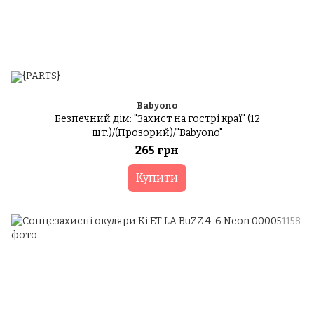
Babyono
Безпечний дім: "Захист на гострі краї" (12
шт.)/(Прозорий)/"Babyono"
265 грн
Купити