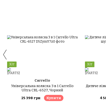
Хіт
Хіт
Carrello
Універсальна коляска 3 в 1 Carrello
Дитяче ліж
Ultra CRL-6527, Чорний
25 398 грн
Купити
4 5