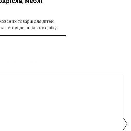
окрісла, меблі
ваних товарів для дітей,
родження до шкільного віку.
анітні моделі: від легких та
док автомобілем ви оберете
ійні ліжечка для немовлят, а
сесуари для дому.