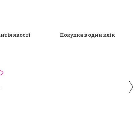
нтія якості
Покупка в один клік
Й