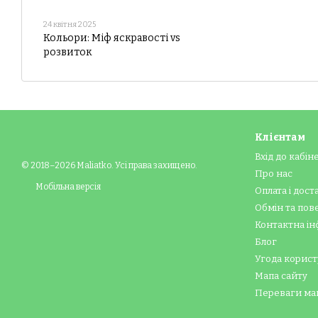
Зручна доставка:
швидко до
24 квітня 2025
Професійна консультація
Кольори: Міф яскравості vs
Актуальні ціни:
доступна в
розвиток
Замовляйте товари для новона
Клієнтам
Вхід до кабін
© 2018–2026 Maliatko. Усі права захищено.
Про нас
Мобільна версія
Оплата і дост
Обмін та по
Контактна ін
Блог
Угода корист
Мапа сайту
Переваги ма