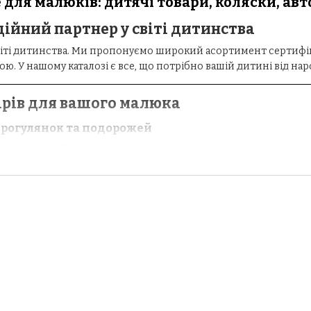
 для малюків: дитячі товари, коляски, авт
ійний партнер у світі дитинства
віті дитинства. Ми пропонуємо широкий асортимент сертифіко
ю. У нашому каталозі є все, що потрібно вашій дитині від на
рів для вашого малюка
прогулянок та подорожей
 ідеально підійде для ваших прогулянок. Ми пропонуємо різном
ків до універсальних систем
2 в 1
та
3 в 1
. Для безпечних поїз
йвищим стандартам якості.
і
 свого малюка з нашими меблями. Ми пропонуємо міцні та над
ування. У нашому каталозі є все, щоб обрати дитячі меблі та ак
"Малятко"?
:
лише перевірені виробники, що гарантує високу якість.