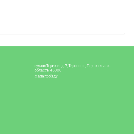
и.
кожною миттю батьківства!
вулиця Торговиця, 7, Тернопіль, Тернопільська
область, 46000
Мапа проїзду