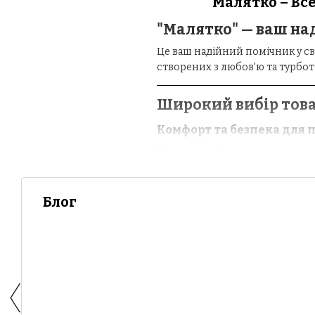
Малятко – Все
"Малятко" — ваш над
Це ваш надійний помічник у с
створених з любов'ю та турбото
Широкий вибір това
Комфорт та безпека для 
У нас ви знайдете коляску, яка
маневрених прогулянкових віз
автокрісло, яке відповідає на
Блог
Затишок у дитячій кімнат
Створіть затишний куточок для
також зручні стільчики для год
Чому варто обрати 
Сертифікована продукція