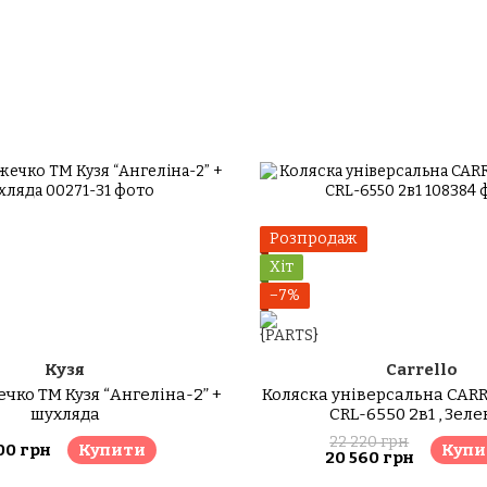
Розпродаж
Хіт
−7%
Кузя
Carrello
ечко ТМ Кузя “Ангеліна-2” +
Коляска універсальна CARR
шухляда
CRL-6550 2в1 , Зел
22 220 грн
00 грн
Купити
Купи
20 560 грн