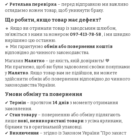
✔
Ретельна перевірка
– перед відправкою ми важливо
оглядаємо кожен товар, щоб уникнути браку.
Що робити, якщо товар має дефект?
🔹 Якщо ви отримали товар із заводським шлюбом,
зв'яжіться з нами за номером
097-413-78-58
, і ми швидко
вирішимо цю останню.
🔹 Ми гарантуємо
обмін або повернення коштів
відповідно до чинного законодавства.
Магазин
Малятко
– це якість, якій довіряють! 💙
Ми прагнемо, щоб ви були задоволені своїми покупками
у
Малятко
. Якщо товар вам не підійшов, ви можете
здійснити обмін або повернення відповідно до чинного
законодавства України.
Умови обміну та повернення
✔
Термін
– протягом
14 днів
з моменту отримання
замовлення.
✔
Стан товару
– поверненню або обміну підлягають
лише
нові, невикористані товари
з усіма ярликами,
бірками та в оригінальній упаковці.
✔
Виключення
– згідно із Законом України "Про захист