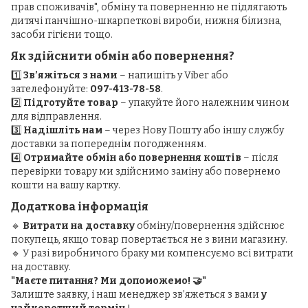
прав споживачів", обміну та поверненню не підлягають
дитячі панчішно-шкарпеткові вироби, нижня білизна,
засоби гігієни тощо.
Як здійснити обмін або повернення?
1️⃣
Зв’яжіться з нами
– напишіть у Viber або
зателефонуйте:
097-413-78-58
.
2️⃣
Підготуйте товар
– упакуйте його належним чином
для відправлення.
3️⃣
Надішліть нам
– через Нову Пошту або іншу службу
доставки за попереднім погодженням.
4️⃣
Отримайте обмін або повернення коштів
– після
перевірки товару ми здійснимо заміну або повернемо
кошти на вашу картку.
Додаткова інформація
🔹
Витрати на доставку
обміну/повернення здійснює
покупець, якщо товар повертається не з вини магазину.
🔹 У разі виробничого браку ми компенсуємо всі витрати
на доставку.
"Маєте питання? Ми допоможемо! 🤝"
Залиште заявку, і наш менеджер зв’яжеться з вами
у