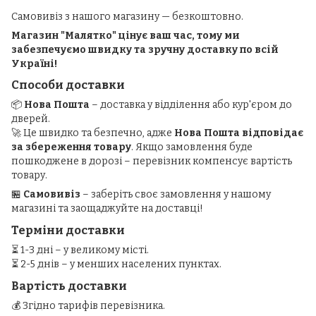
Самовивіз з нашого магазину — безкоштовно.
Магазин "Малятко" цінує ваш час, тому ми
забезпечуємо швидку та зручну доставку по всій
Україні!
Способи доставки
📦
Нова Пошта
– доставка у відділення або кур'єром до
дверей.
🚀 Це швидко та безпечно, адже
Нова Пошта відповідає
за збереження товару
. Якщо замовлення буде
пошкоджене в дорозі – перевізник компенсує вартість
товару.
🏪
Самовивіз
– заберіть своє замовлення у нашому
магазині та заощаджуйте на доставці!
Терміни доставки
⏳ 1-3 дні – у великому місті.
⏳ 2-5 днів – у менших населених пунктах.
Вартість доставки
💰 Згідно тарифів перевізника.