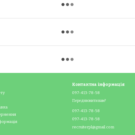
Контактна інформація
ету
097-413-78-58
Передзвонити вам?
авка
097-413-78-58
вернення
097-413-78-58
формація
recruiterpl@gmail.com