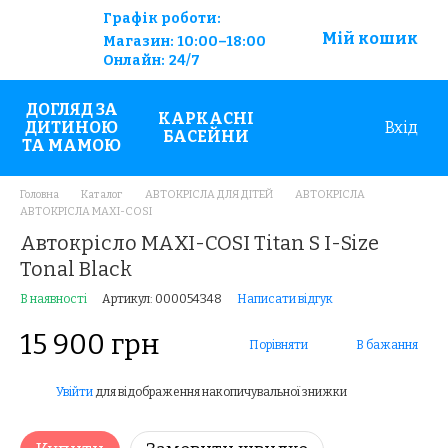
Графік роботи:
Мій кошик
Магазин:
10:00–18:00
Онлайн:
24/7
ДОГЛЯД ЗА
КАРКАСНІ
ДИТИНОЮ
Вхід
БАСЕЙНИ
ТА МАМОЮ
Головна
Каталог
АВТОКРІСЛА ДЛЯ ДІТЕЙ
АВТОКРІСЛА
АВТОКРІСЛА MAXI-COSI
Автокрісло MAXI-COSI Titan S I-Size
Tonal Black
В наявності
Артикул: 000054348
Написати відгук
15 900 грн
Порівняти
В бажання
Увійти
для відображення накопичувальної знижки
%