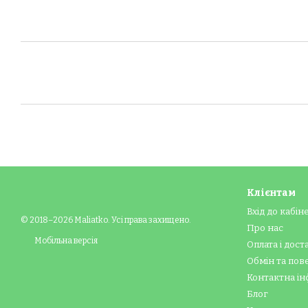
Клієнтам
Вхід до кабін
© 2018–2026 Maliatko. Усі права захищено.
Про нас
Мобільна версія
Оплата і дост
Обмін та по
Контактна ін
Блог