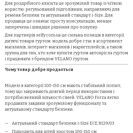
Для роздрібного клієнта це зрозумілий товар із чіткою
користю: регульований підголівник, направляючі для
ременя безпеки та актуальний стандарт i-Size. Для
продавця це означає просту консультацію, менше
заперечень і швидше рішення про покупку.
Для партнерів selfy.com.ua це сильна позиція в категорії
дитячі товари гуртом: модель добре стає в асортимент
магазинів, інтернет-магазинів і маркетплейсів, а також
зручна для тих, хто хоче купити гуртом автокрісла гуртом
і працювати з брендом VELANO гуртом.
Чому товар добре продається
Моделі в категорії 100-150 см мають стабільний попит,
тому що закривають довгий період використання і
потрібні великій кількості сімей. VELANO Forza легко
продавати завдяки зрозумілому функціоналу та
актуальному стандарту безпеки.
Актуальний стандарт безпеки i-Size ECE R129/03
Підходить для дітей зростом 100-150 см