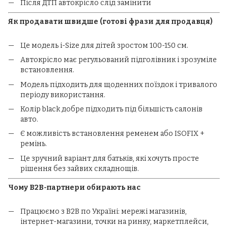
Після ДТП автокрісло слід замінити
Як продавати швидше (готові фрази для продавця)
Це модель i-Size для дітей зростом 100-150 см.
Автокрісло має регульований підголівник і зрозуміле
встановлення.
Модель підходить для щоденних поїздок і тривалого
періоду використання.
Колір black добре підходить під більшість салонів
авто.
Є можливість встановлення ременем або ISOFIX +
ремінь.
Це зручний варіант для батьків, які хочуть просте
рішення без зайвих складнощів.
Чому B2B-партнери обирають нас
Працюємо з B2B по Україні: мережі магазинів,
інтернет-магазини, точки на ринку, маркетплейси,