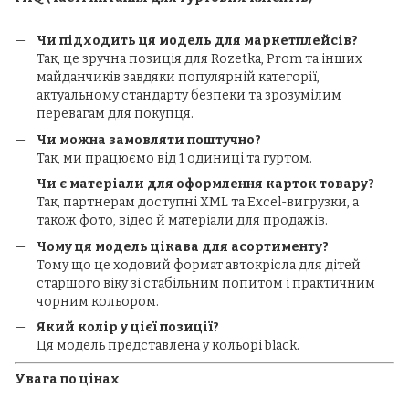
Чи підходить ця модель для маркетплейсів?
Так, це зручна позиція для Rozetka, Prom та інших
майданчиків завдяки популярній категорії,
актуальному стандарту безпеки та зрозумілим
перевагам для покупця.
Чи можна замовляти поштучно?
Так, ми працюємо від 1 одиниці та гуртом.
Чи є матеріали для оформлення карток товару?
Так, партнерам доступні XML та Excel-вигрузки, а
також фото, відео й матеріали для продажів.
Чому ця модель цікава для асортименту?
Тому що це ходовий формат автокрісла для дітей
старшого віку зі стабільним попитом і практичним
чорним кольором.
Який колір у цієї позиції?
Ця модель представлена у кольорі black.
Увага по цінах