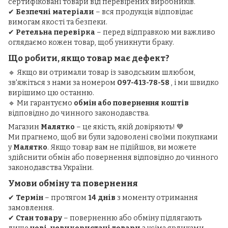
сертифіковані товари від перевірених виробників.
✔
Безпечні матеріали
– вся продукція відповідає
вимогам якості та безпеки.
✔
Ретельна перевірка
– перед відправкою ми важливо
оглядаємо кожен товар, щоб уникнути браку.
Що робити, якщо товар має дефект?
🔹 Якщо ви отримали товар із заводським шлюбом,
зв'яжіться з нами за номером
097-413-78-58
, і ми швидко
вирішимо цю останню.
🔹 Ми гарантуємо
обмін або повернення коштів
відповідно до чинного законодавства.
Магазин
Малятко
– це якість, якій довіряють! 💙
Ми прагнемо, щоб ви були задоволені своїми покупками
у
Малятко
. Якщо товар вам не підійшов, ви можете
здійснити обмін або повернення відповідно до чинного
законодавства України.
Умови обміну та повернення
✔
Термін
– протягом
14 днів
з моменту отримання
замовлення.
✔
Стан товару
– поверненню або обміну підлягають