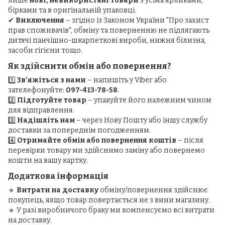
лише
нові, невикористані товари
з усіма ярликами,
бірками та в оригінальній упаковці.
✔
Виключення
– згідно із Законом України "Про захист
прав споживачів", обміну та поверненню не підлягають
дитячі панчішно-шкарпеткові вироби, нижня білизна,
засоби гігієни тощо.
Як здійснити обмін або повернення?
1️⃣
Зв’яжіться з нами
– напишіть у Viber або
зателефонуйте:
097-413-78-58
.
2️⃣
Підготуйте товар
– упакуйте його належним чином
для відправлення.
3️⃣
Надішліть нам
– через Нову Пошту або іншу службу
доставки за попереднім погодженням.
4️⃣
Отримайте обмін або повернення коштів
– після
перевірки товару ми здійснимо заміну або повернемо
кошти на вашу картку.
Додаткова інформація
🔹
Витрати на доставку
обміну/повернення здійснює
покупець, якщо товар повертається не з вини магазину.
🔹 У разі виробничого браку ми компенсуємо всі витрати
на доставку.