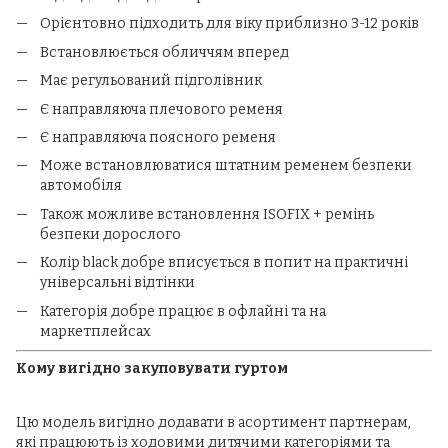
Орієнтовно підходить для віку приблизно 3-12 років
Встановлюється обличчям вперед
Має регульований підголівник
Є направляюча плечового ременя
Є направляюча поясного ременя
Може встановлюватися штатним ременем безпеки
автомобіля
Також можливе встановлення ISOFIX + ремінь
безпеки дорослого
Колір black добре вписується в попит на практичні
універсальні відтінки
Категорія добре працює в офлайні та на
маркетплейсах
Кому вигідно закуповувати гуртом
Цю модель вигідно додавати в асортимент партнерам,
які працюють із ходовими дитячими категоріями та