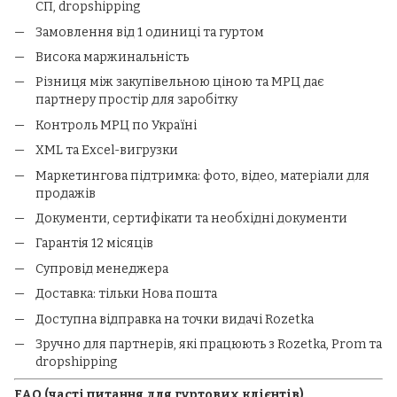
СП, dropshipping
Замовлення від 1 одиниці та гуртом
Висока маржинальність
Різниця між закупівельною ціною та МРЦ дає
партнеру простір для заробітку
Контроль МРЦ по Україні
XML та Excel-вигрузки
Маркетингова підтримка: фото, відео, матеріали для
продажів
Документи, сертифікати та необхідні документи
Гарантія 12 місяців
Супровід менеджера
Доставка: тільки Нова пошта
Доступна відправка на точки видачі Rozetka
Зручно для партнерів, які працюють з Rozetka, Prom та
dropshipping
FAQ (часті питання для гуртових клієнтів)