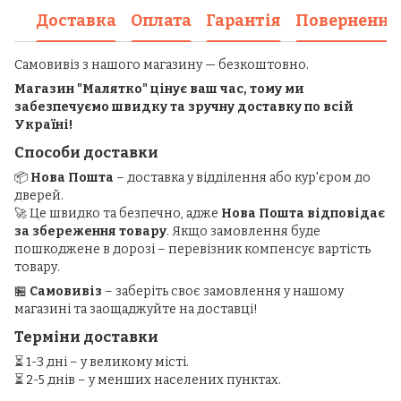
Доставка
Оплата
Гарантія
Повернення
Самовивіз з нашого магазину — безкоштовно.
Магазин "Малятко" цінує ваш час, тому ми
забезпечуємо швидку та зручну доставку по всій
Україні!
Способи доставки
📦
Нова Пошта
– доставка у відділення або кур'єром до
дверей.
🚀 Це швидко та безпечно, адже
Нова Пошта відповідає
за збереження товару
. Якщо замовлення буде
пошкоджене в дорозі – перевізник компенсує вартість
товару.
🏪
Самовивіз
– заберіть своє замовлення у нашому
магазині та заощаджуйте на доставці!
Терміни доставки
⏳ 1-3 дні – у великому місті.
⏳ 2-5 днів – у менших населених пунктах.