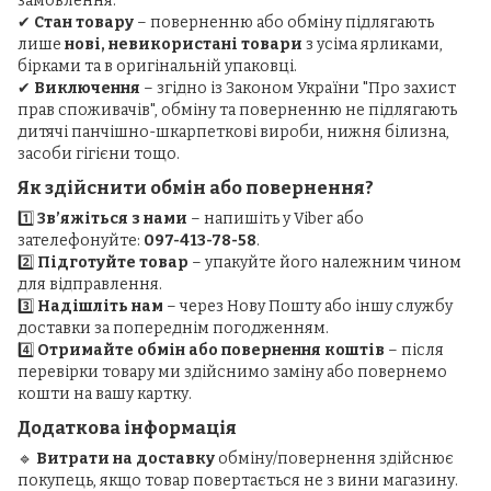
замовлення.
✔
Стан товару
– поверненню або обміну підлягають
лише
нові, невикористані товари
з усіма ярликами,
бірками та в оригінальній упаковці.
✔
Виключення
– згідно із Законом України "Про захист
прав споживачів", обміну та поверненню не підлягають
дитячі панчішно-шкарпеткові вироби, нижня білизна,
засоби гігієни тощо.
Як здійснити обмін або повернення?
1️⃣
Зв’яжіться з нами
– напишіть у Viber або
зателефонуйте:
097-413-78-58
.
2️⃣
Підготуйте товар
– упакуйте його належним чином
для відправлення.
3️⃣
Надішліть нам
– через Нову Пошту або іншу службу
доставки за попереднім погодженням.
4️⃣
Отримайте обмін або повернення коштів
– після
перевірки товару ми здійснимо заміну або повернемо
кошти на вашу картку.
Додаткова інформація
🔹
Витрати на доставку
обміну/повернення здійснює
покупець, якщо товар повертається не з вини магазину.