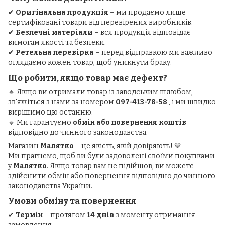
✔
Оригінальна продукція
– ми продаємо лише
сертифіковані товари від перевірених виробників.
✔
Безпечні матеріали
– вся продукція відповідає
вимогам якості та безпеки.
✔
Ретельна перевірка
– перед відправкою ми важливо
оглядаємо кожен товар, щоб уникнути браку.
Що робити, якщо товар має дефект?
🔹 Якщо ви отримали товар із заводським шлюбом,
зв'яжіться з нами за номером
097-413-78-58
, і ми швидко
вирішимо цю останню.
🔹 Ми гарантуємо
обмін або повернення коштів
відповідно до чинного законодавства.
Магазин
Малятко
– це якість, якій довіряють! 💙
Ми прагнемо, щоб ви були задоволені своїми покупками
у
Малятко
. Якщо товар вам не підійшов, ви можете
здійснити обмін або повернення відповідно до чинного
законодавства України.
Умови обміну та повернення
✔
Термін
– протягом
14 днів
з моменту отримання