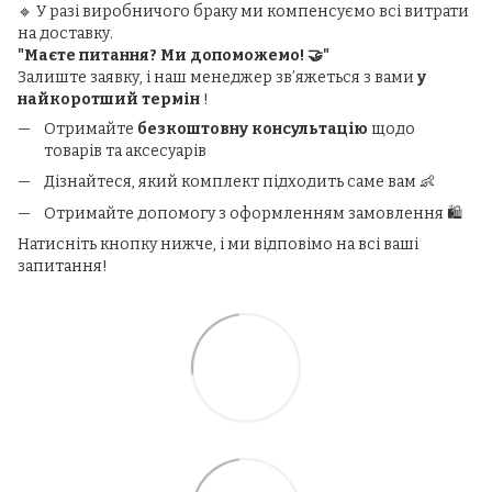
🔹 У разі виробничого браку ми компенсуємо всі витрати
на доставку.
"Маєте питання? Ми допоможемо! 🤝"
Залиште заявку, і наш менеджер зв’яжеться з вами
у
найкоротший термін
!
Отримайте
безкоштовну консультацію
щодо
товарів та аксесуарів
Дізнайтеся, який комплект підходить саме вам 👶
Отримайте допомогу з оформленням замовлення 🛍️
Натисніть кнопку нижче, і ми відповімо на всі ваші
запитання!