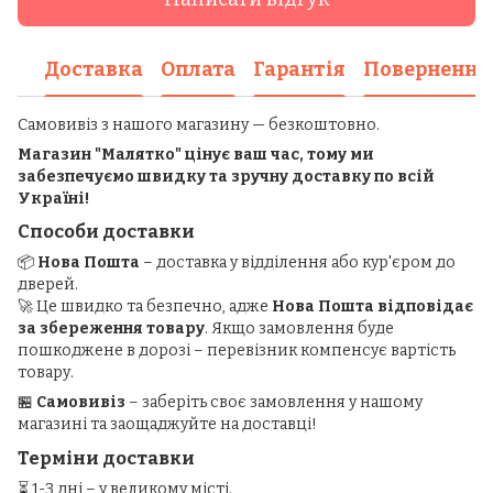
Доставка
Оплата
Гарантія
Повернення
Самовивіз з нашого магазину — безкоштовно.
Магазин "Малятко" цінує ваш час, тому ми
забезпечуємо швидку та зручну доставку по всій
Україні!
Способи доставки
📦
Нова Пошта
– доставка у відділення або кур'єром до
дверей.
🚀 Це швидко та безпечно, адже
Нова Пошта відповідає
за збереження товару
. Якщо замовлення буде
пошкоджене в дорозі – перевізник компенсує вартість
товару.
🏪
Самовивіз
– заберіть своє замовлення у нашому
магазині та заощаджуйте на доставці!
Терміни доставки
⏳ 1-3 дні – у великому місті.