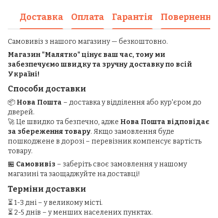
Доставка
Оплата
Гарантія
Повернення
Самовивіз з нашого магазину — безкоштовно.
Магазин "Малятко" цінує ваш час, тому ми
забезпечуємо швидку та зручну доставку по всій
Україні!
Способи доставки
📦
Нова Пошта
– доставка у відділення або кур'єром до
дверей.
🚀 Це швидко та безпечно, адже
Нова Пошта відповідає
за збереження товару
. Якщо замовлення буде
пошкоджене в дорозі – перевізник компенсує вартість
товару.
🏪
Самовивіз
– заберіть своє замовлення у нашому
магазині та заощаджуйте на доставці!
Терміни доставки
⏳ 1-3 дні – у великому місті.
⏳ 2-5 днів – у менших населених пунктах.