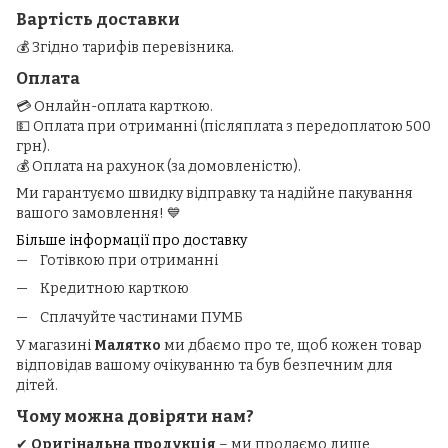
Вартість доставки
💰 Згідно тарифів перевізника.
Оплата
💳 Онлайн-оплата карткою.
💵 Оплата при отриманні (післяплата з передоплатою 500
грн).
💰 Оплата на рахунок (за домовленістю).
Ми гарантуємо швидку відправку та надійне пакування
вашого замовлення! 💙
Більше інформації про доставку
Готівкою при отриманні
Кредитною карткою
Сплачуйте частинами ПУМБ
У магазині
Малятко
ми дбаємо про те, щоб кожен товар
відповідав вашому очікуванню та був безпечним для
дітей.
Чому можна довіряти нам?
✔
Оригінальна продукція
– ми продаємо лише