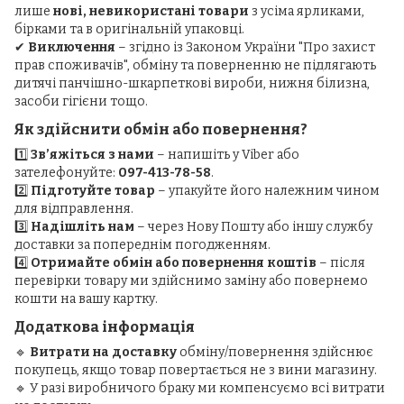
лише
нові, невикористані товари
з усіма ярликами,
бірками та в оригінальній упаковці.
✔
Виключення
– згідно із Законом України "Про захист
прав споживачів", обміну та поверненню не підлягають
дитячі панчішно-шкарпеткові вироби, нижня білизна,
засоби гігієни тощо.
Як здійснити обмін або повернення?
1️⃣
Зв’яжіться з нами
– напишіть у Viber або
зателефонуйте:
097-413-78-58
.
2️⃣
Підготуйте товар
– упакуйте його належним чином
для відправлення.
3️⃣
Надішліть нам
– через Нову Пошту або іншу службу
доставки за попереднім погодженням.
4️⃣
Отримайте обмін або повернення коштів
– після
перевірки товару ми здійснимо заміну або повернемо
кошти на вашу картку.
Додаткова інформація
🔹
Витрати на доставку
обміну/повернення здійснює
покупець, якщо товар повертається не з вини магазину.
🔹 У разі виробничого браку ми компенсуємо всі витрати