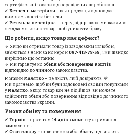
сертифіковані товари від перевірених виробників.
✔
Безпечні матеріали
– вся продукція відповідає
вимогам якості та безпеки.
✔
Ретельна перевірка
– перед відправкою ми важливо
оглядаємо кожен товар, щоб уникнути браку.
Що робити, якщо товар має дефект?
🔹 Якщо ви отримали товар із заводським шлюбом,
зв'яжіться з нами за номером
097-413-78-58
, і ми швидко
вирішимо цю останню.
🔹 Ми гарантуємо
обмін або повернення коштів
відповідно до чинного законодавства.
Магазин
Малятко
– це якість, якій довіряють! 💙
Ми прагнемо, щоб ви були задоволені своїми покупками
у
Малятко
. Якщо товар вам не підійшов, ви можете
здійснити обмін або повернення відповідно до чинного
законодавства України.
Умови обміну та повернення
✔
Термін
– протягом
14 днів
з моменту отримання
замовлення.
✔
Стан товару
– поверненню або обміну підлягають