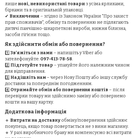
лише
нові, невикористані товари
з усіма ярликами,
бірками та в оригінальній упаковці.
✔
Виключення
– згідно із Законом України "Про захист
прав споживачів", обміну та поверненню не підлягають
дитячі панчішно-шкарпеткові вироби, нижня білизна,
засоби гігієни тощо.
Як здійснити обмін або повернення?
1️⃣
Зв’яжіться з нами
– напишіть у Viber або
зателефонуйте:
097-413-78-58
.
2️⃣
Підготуйте товар
– упакуйте його належним чином
для відправлення.
3️⃣
Надішліть нам
– через Нову Пошту або іншу службу
доставки за попереднім погодженням.
4️⃣
Отримайте обмін або повернення коштів
– після
перевірки товару ми здійснимо заміну або повернемо
кошти на вашу картку.
Додаткова інформація
🔹
Витрати на доставку
обміну/повернення здійснює
покупець, якщо товар повертається не з вини магазину.
🔹 У разі виробничого браку ми компенсуємо всі витрати