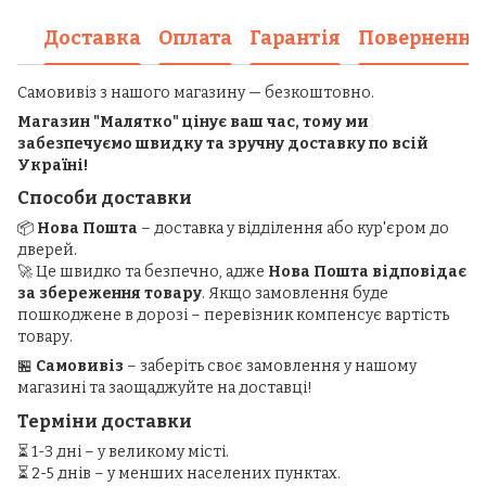
Доставка
Оплата
Гарантія
Повернення
Самовивіз з нашого магазину — безкоштовно.
Магазин "Малятко" цінує ваш час, тому ми
забезпечуємо швидку та зручну доставку по всій
Україні!
Способи доставки
📦
Нова Пошта
– доставка у відділення або кур'єром до
дверей.
🚀 Це швидко та безпечно, адже
Нова Пошта відповідає
за збереження товару
. Якщо замовлення буде
пошкоджене в дорозі – перевізник компенсує вартість
товару.
🏪
Самовивіз
– заберіть своє замовлення у нашому
магазині та заощаджуйте на доставці!
Терміни доставки
⏳ 1-3 дні – у великому місті.
⏳ 2-5 днів – у менших населених пунктах.