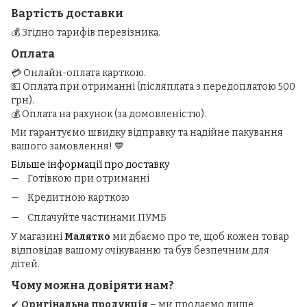
Вартість доставки
💰 Згідно тарифів перевізника.
Оплата
💳 Онлайн-оплата карткою.
💵 Оплата при отриманні (післяплата з передоплатою 500
грн).
💰 Оплата на рахунок (за домовленістю).
Ми гарантуємо швидку відправку та надійне пакування
вашого замовлення! 💙
Більше інформації про доставку
Готівкою при отриманні
Кредитною карткою
Сплачуйте частинами ПУМБ
У магазині
Малятко
ми дбаємо про те, щоб кожен товар
відповідав вашому очікуванню та був безпечним для
дітей.
Чому можна довіряти нам?
✔
Оригінальна продукція
– ми продаємо лише