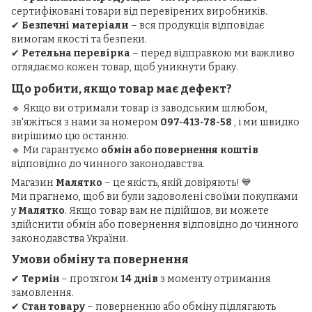
сертифіковані товари від перевірених виробників.
✔
Безпечні матеріали
– вся продукція відповідає
вимогам якості та безпеки.
✔
Ретельна перевірка
– перед відправкою ми важливо
оглядаємо кожен товар, щоб уникнути браку.
Що робити, якщо товар має дефект?
🔹 Якщо ви отримали товар із заводським шлюбом,
зв'яжіться з нами за номером
097-413-78-58
, і ми швидко
вирішимо цю останню.
🔹 Ми гарантуємо
обмін або повернення коштів
відповідно до чинного законодавства.
Магазин
Малятко
– це якість, якій довіряють! 💙
Ми прагнемо, щоб ви були задоволені своїми покупками
у
Малятко
. Якщо товар вам не підійшов, ви можете
здійснити обмін або повернення відповідно до чинного
законодавства України.
Умови обміну та повернення
✔
Термін
– протягом
14 днів
з моменту отримання
замовлення.
✔
Стан товару
– поверненню або обміну підлягають