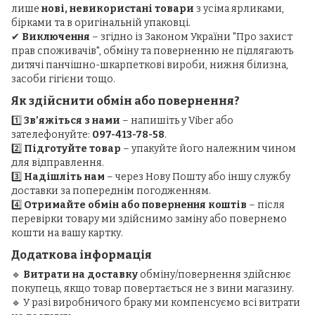
лише
нові, невикористані товари
з усіма ярликами,
бірками та в оригінальній упаковці.
✔
Виключення
– згідно із Законом України "Про захист
прав споживачів", обміну та поверненню не підлягають
дитячі панчішно-шкарпеткові вироби, нижня білизна,
засоби гігієни тощо.
Як здійснити обмін або повернення?
1️⃣
Зв’яжіться з нами
– напишіть у Viber або
зателефонуйте:
097-413-78-58
.
2️⃣
Підготуйте товар
– упакуйте його належним чином
для відправлення.
3️⃣
Надішліть нам
– через Нову Пошту або іншу службу
доставки за попереднім погодженням.
4️⃣
Отримайте обмін або повернення коштів
– після
перевірки товару ми здійснимо заміну або повернемо
кошти на вашу картку.
Додаткова інформація
🔹
Витрати на доставку
обміну/повернення здійснює
покупець, якщо товар повертається не з вини магазину.
🔹 У разі виробничого браку ми компенсуємо всі витрати