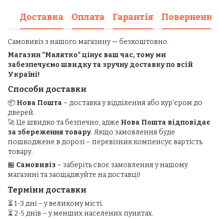
Доставка
Оплата
Гарантія
Повернення
Самовивіз з нашого магазину — безкоштовно.
Магазин "Малятко" цінує ваш час, тому ми
забезпечуємо швидку та зручну доставку по всій
Україні!
Способи доставки
📦
Нова Пошта
– доставка у відділення або кур'єром до
дверей.
🚀 Це швидко та безпечно, адже
Нова Пошта відповідає
за збереження товару
. Якщо замовлення буде
пошкоджене в дорозі – перевізник компенсує вартість
товару.
🏪
Самовивіз
– заберіть своє замовлення у нашому
магазині та заощаджуйте на доставці!
Терміни доставки
⏳ 1-3 дні – у великому місті.
⏳ 2-5 днів – у менших населених пунктах.