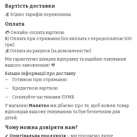
Вартість доставки
💰 Згідно тарифів перевізника.
Оплата
💳 Онлайн-оплата карткою.
💵 Оплата при отриманні (післяплата з передоплатою 500
грн).
💰 Оплата на рахунок (за домовленістю).
Ми гарантуємо швидку відправку та надійне пакування
вашого замовлення! 💙
Більше інформації про доставку
Готівкою при отриманні
Кредитною карткою
Сплачуйте частинами ПУМБ
У магазині
Малятко
ми дбаємо про те, щоб кожен товар
відповідав вашому очікуванню та був безпечним для
дітей.
Чому можна довіряти нам?
✔
Оригінальна продукція
– ми продаємо лише