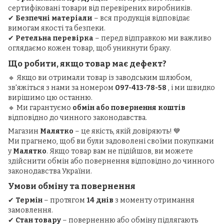
сертифіковані товари від перевірених виробників.
✔
Безпечні матеріали
– вся продукція відповідає
вимогам якості та безпеки.
✔
Ретельна перевірка
– перед відправкою ми важливо
оглядаємо кожен товар, щоб уникнути браку.
Що робити, якщо товар має дефект?
🔹 Якщо ви отримали товар із заводським шлюбом,
зв'яжіться з нами за номером
097-413-78-58
, і ми швидко
вирішимо цю останню.
🔹 Ми гарантуємо
обмін або повернення коштів
відповідно до чинного законодавства.
Магазин
Малятко
– це якість, якій довіряють! 💙
Ми прагнемо, щоб ви були задоволені своїми покупками
у
Малятко
. Якщо товар вам не підійшов, ви можете
здійснити обмін або повернення відповідно до чинного
законодавства України.
Умови обміну та повернення
✔
Термін
– протягом
14 днів
з моменту отримання
замовлення.
✔
Стан товару
– поверненню або обміну підлягають