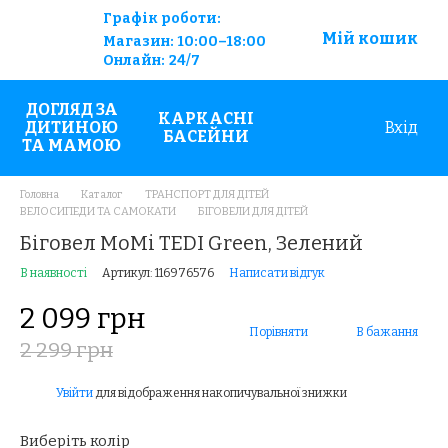
Графік роботи:
Мій кошик
Магазин:
10:00–18:00
Онлайн:
24/7
ДОГЛЯД ЗА
КАРКАСНІ
ДИТИНОЮ
Вхід
БАСЕЙНИ
ТА МАМОЮ
Головна
Каталог
ТРАНСПОРТ ДЛЯ ДІТЕЙ
ВЕЛОСИПЕДИ ТА САМОКАТИ
БІГОВЕЛИ ДЛЯ ДІТЕЙ
Біговел MoMi TEDI Green, Зелений
В наявності
Артикул: 116976576
Написати відгук
2 099 грн
Порівняти
В бажання
2 299 грн
Увійти
для відображення накопичувальної знижки
%
Виберіть колір