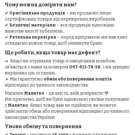
Чому можна довіряти нам?
✔
Оригінальна продукція
– ми продаємо лише
сертифіковані товари від перевірених виробників.
✔
Безпечні матеріали
– вся продукція відповідає
вимогам якості та безпеки.
✔
Ретельна перевірка
– перед відправкою ми важливо
оглядаємо кожен товар, щоб уникнути браку.
Що робити, якщо товар має дефект?
🔹 Якщо ви отримали товар із заводським шлюбом,
зв'яжіться з нами за номером
097-413-78-58
, і ми швидко
вирішимо цю останню.
🔹 Ми гарантуємо
обмін або повернення коштів
відповідно до чинного законодавства.
Магазин
Малятко
– це якість, якій довіряють! 💙
Ми прагнемо, щоб ви були задоволені своїми покупками
у
Малятко
. Якщо товар вам не підійшов, ви можете
здійснити обмін або повернення відповідно до чинного
законодавства України.
Умови обміну та повернення
✔
Термін
– протягом
14 днів
з моменту отримання