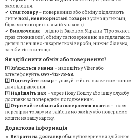
замовлення.
✔
Стан товару
– поверненню або обміну підлягають
лише
нові, невикористані товари
з усіма ярликами,
бірками та в оригінальній упаковці.
✔
Виключення
– згідно із Законом України "Про захист
прав споживачів", обміну та поверненню не підлягають
дитячі панчішно-шкарпеткові вироби, нижня білизна,
засоби гігієни тощо.
Як здійснити обмін або повернення?
1️⃣
Зв’яжіться з нами
– напишіть у Viber або
зателефонуйте:
097-413-78-58
.
2️⃣
Підготуйте товар
– упакуйте його належним чином
для відправлення.
3️⃣
Надішліть нам
– через Нову Пошту або іншу службу
доставки за попереднім погодженням.
4️⃣
Отримайте обмін або повернення коштів
– після
перевірки товару ми здійснимо заміну або повернемо
кошти на вашу картку.
Додаткова інформація
🔹
Витрати на доставку
обміну/повернення здійснює