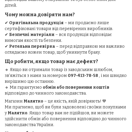
дітей.
Чому можна довіряти нам?
✔
Оригінальна продукція
– ми продаємо лише
сертифіковані товари від перевірених виробників.
✔
Безпечні матеріали
– вся продукція відповідає
вимогам якості та безпеки.
✔
Ретельна перевірка
– перед відправкою ми важливо
оглядаємо кожен товар, щоб уникнути браку.
Що робити, якщо товар має дефект?
🔹 Якщо ви отримали товар із заводським шлюбом,
зв'яжіться з нами за номером
097-413-78-58
, і ми швидко
вирішимо цю останню.
🔹 Ми гарантуємо
обмін або повернення коштів
відповідно до чинного законодавства.
Магазин
Малятко
– це якість, якій довіряють! 💙
Ми прагнемо, щоб ви були задоволені своїми покупками
у
Малятко
. Якщо товар вам не підійшов, ви можете
здійснити обмін або повернення відповідно до чинного
законодавства України.