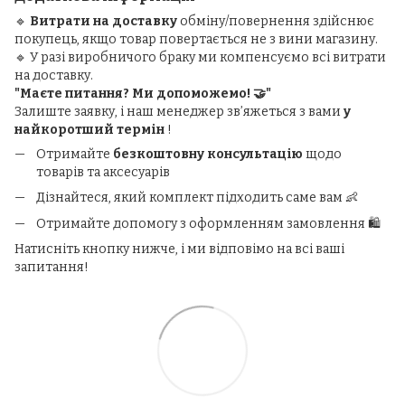
🔹
Витрати на доставку
обміну/повернення здійснює
покупець, якщо товар повертається не з вини магазину.
🔹 У разі виробничого браку ми компенсуємо всі витрати
на доставку.
"Маєте питання? Ми допоможемо! 🤝"
Залиште заявку, і наш менеджер зв’яжеться з вами
у
найкоротший термін
!
Отримайте
безкоштовну консультацію
щодо
товарів та аксесуарів
Дізнайтеся, який комплект підходить саме вам 👶
Отримайте допомогу з оформленням замовлення 🛍️
Натисніть кнопку нижче, і ми відповімо на всі ваші
запитання!