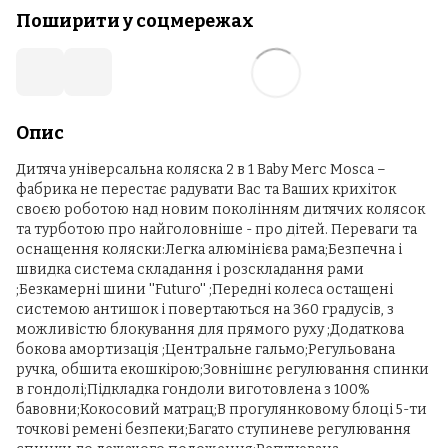
Поширити у соцмережах
Опис
Дитяча універсальна коляска 2 в 1 Baby Merc Mosca –
фабрика не перестає радувати Вас та Ваших крихіток
своєю роботою над новим поколінням дитячих колясок
та турботою про найголовніше - про дітей. Переваги та
оснащення коляски:Легка алюмінієва рама;Безпечна і
швидка система складання і розскладання рами
;Безкамерні шини ''Futuro'' ;Передні колеса остащені
системою антишок і повертаються на 360 градусів, з
можливістю блокування для прямого руху ;Додаткова
бокова амортизація ;Центральне гальмо;Регульована
ручка, обшита екошкірою;Зовнішнє регулювання спинки
в гондолі;Підкладка гондоли виготовлена з 100%
бавовни;Кокосовий матрац;В прогулянковому блоці 5-ти
точкові ремені безпеки;Багато ступиневе регулювання