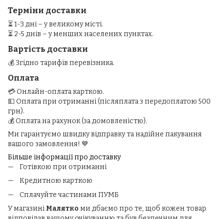
Терміни доставки
⏳ 1-3 дні – у великому місті.
⏳ 2-5 днів – у менших населених пунктах.
Вартість доставки
💰 Згідно тарифів перевізника.
Оплата
💳 Онлайн-оплата карткою.
💵 Оплата при отриманні (післяплата з передоплатою 500
грн).
💰 Оплата на рахунок (за домовленістю).
Ми гарантуємо швидку відправку та надійне пакування
вашого замовлення! 💙
Більше інформації про доставку
Готівкою при отриманні
Кредитною карткою
Сплачуйте частинами ПУМБ
У магазині
Малятко
ми дбаємо про те, щоб кожен товар
відповідав вашому очікуванню та був безпечним для