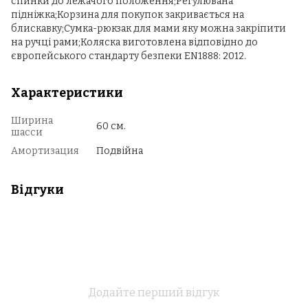
спинки до лежачого положення;Регулювана
підніжка;Корзина для покупок закривається на
блискавку;Сумка-рюкзак для мами яку можна закріпити
на ручці рами;Коляска виготовлена відповідно до
європейського стандарту безпеки EN1888: 2012.
Характеристики
Ширина
60 см.
шасси
Амортизация
Подвійна
Відгуки
Додайте перший відгук