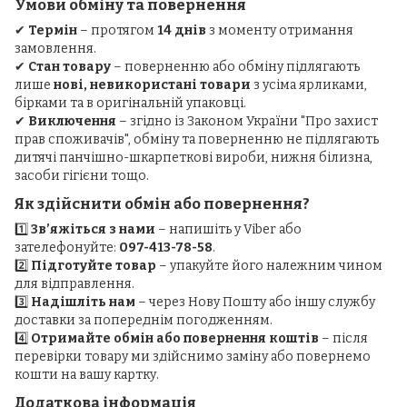
Умови обміну та повернення
✔
Термін
– протягом
14 днів
з моменту отримання
замовлення.
✔
Стан товару
– поверненню або обміну підлягають
лише
нові, невикористані товари
з усіма ярликами,
бірками та в оригінальній упаковці.
✔
Виключення
– згідно із Законом України "Про захист
прав споживачів", обміну та поверненню не підлягають
дитячі панчішно-шкарпеткові вироби, нижня білизна,
засоби гігієни тощо.
Як здійснити обмін або повернення?
1️⃣
Зв’яжіться з нами
– напишіть у Viber або
зателефонуйте:
097-413-78-58
.
2️⃣
Підготуйте товар
– упакуйте його належним чином
для відправлення.
3️⃣
Надішліть нам
– через Нову Пошту або іншу службу
доставки за попереднім погодженням.
4️⃣
Отримайте обмін або повернення коштів
– після
перевірки товару ми здійснимо заміну або повернемо
кошти на вашу картку.
Додаткова інформація