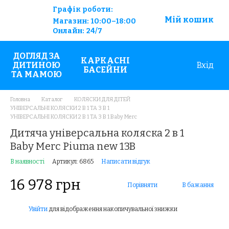
Графік роботи:
Мій кошик
Магазин:
10:00–18:00
Онлайн:
24/7
ДОГЛЯД ЗА
КАРКАСНІ
ДИТИНОЮ
Вхід
БАСЕЙНИ
ТА МАМОЮ
Головна
Каталог
КОЛЯСКИ ДЛЯ ДІТЕЙ
УНІВЕРСАЛЬНІ КОЛЯСКИ 2 В 1 ТА 3 В 1
УНІВЕРСАЛЬНІ КОЛЯСКИ 2 В 1 ТА 3 В 1 Baby Merc
Дитяча універсальна коляска 2 в 1
Baby Merc Piuma new 13B
В наявності
Артикул: 6865
Написати відгук
16 978 грн
Порівняти
В бажання
Увійти
для відображення накопичувальної знижки
%