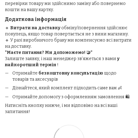
перевірки товару ми здійснимо заміну або повернемо
кошти на вашу картку.
Додаткова інформація
🔹
Витрати на доставку
обміну/повернення здійснює
покупець, якщо товар повертається не з вини магазину.
🔹 У разі виробничого браку ми компенсуємо всі витрати
на доставку.
"Маєте питання? Ми допоможемо! 🤝"
Залиште заявку, і наш менеджер зв’яжеться з вами
у
найкоротший термін
!
Отримайте
безкоштовну консультацію
щодо
товарів та аксесуарів
Дізнайтеся, який комплект підходить саме вам 👶
Отримайте допомогу з оформленням замовлення 🛍️
Натисніть кнопку нижче, і ми відповімо на всі ваші
запитання!