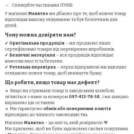
Сплачуйте частинами ПУМБ
У магазині
Малятко
ми дбаємо про те, щоб кожен товар
відповідав вашому очікуванню та був безпечним для
дітей.
Чому можна довіряти нам?
✔
Оригінальна продукція
– ми продаємо лише
сертифіковані товари від перевірених виробників.
✔
Безпечні матеріали
– вся продукція відповідає
вимогам якості та безпеки.
✔
Ретельна перевірка
– перед відправкою ми важливо
оглядаємо кожен товар, щоб уникнути браку.
Що робити, якщо товар має дефект?
🔹 Якщо ви отримали товар із заводським шлюбом,
зв'яжіться з нами за номером
097-413-78-58
, і ми швидко
вирішимо цю останню.
🔹 Ми гарантуємо
обмін або повернення коштів
відповідно до чинного законодавства.
Магазин
Малятко
– це якість, якій довіряють! 💙
Ми прагнемо, щоб ви були задоволені своїми покупками