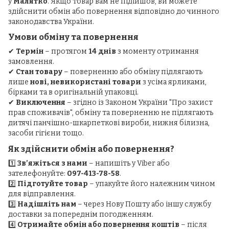
у
Малятко
. Якщо товар вам не підійшов, ви можете
здійснити обмін або повернення відповідно до чинного
законодавства України.
Умови обміну та повернення
✔
Термін
– протягом
14 днів
з моменту отримання
замовлення.
✔
Стан товару
– поверненню або обміну підлягають
лише
нові, невикористані товари
з усіма ярликами,
бірками та в оригінальній упаковці.
✔
Виключення
– згідно із Законом України "Про захист
прав споживачів", обміну та поверненню не підлягають
дитячі панчішно-шкарпеткові вироби, нижня білизна,
засоби гігієни тощо.
Як здійснити обмін або повернення?
1️⃣
Зв’яжіться з нами
– напишіть у Viber або
зателефонуйте:
097-413-78-58
.
2️⃣
Підготуйте товар
– упакуйте його належним чином
для відправлення.
3️⃣
Надішліть нам
– через Нову Пошту або іншу службу
доставки за попереднім погодженням.
4️⃣
Отримайте обмін або повернення коштів
– після