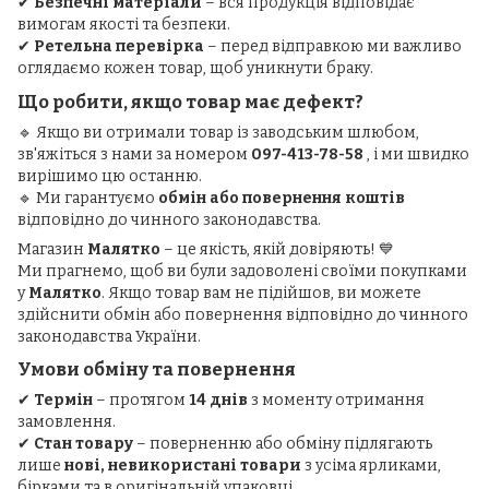
✔
Безпечні матеріали
– вся продукція відповідає
вимогам якості та безпеки.
✔
Ретельна перевірка
– перед відправкою ми важливо
оглядаємо кожен товар, щоб уникнути браку.
Що робити, якщо товар має дефект?
🔹 Якщо ви отримали товар із заводським шлюбом,
зв'яжіться з нами за номером
097-413-78-58
, і ми швидко
вирішимо цю останню.
🔹 Ми гарантуємо
обмін або повернення коштів
відповідно до чинного законодавства.
Магазин
Малятко
– це якість, якій довіряють! 💙
Ми прагнемо, щоб ви були задоволені своїми покупками
у
Малятко
. Якщо товар вам не підійшов, ви можете
здійснити обмін або повернення відповідно до чинного
законодавства України.
Умови обміну та повернення
✔
Термін
– протягом
14 днів
з моменту отримання
замовлення.
✔
Стан товару
– поверненню або обміну підлягають
лише
нові, невикористані товари
з усіма ярликами,
бірками та в оригінальній упаковці.