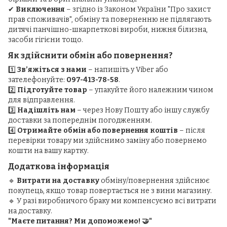
✔
Виключення
– згідно із Законом України "Про захист
прав споживачів", обміну та поверненню не підлягають
дитячі панчішно-шкарпеткові вироби, нижня білизна,
засоби гігієни тощо.
Як здійснити обмін або повернення?
1️⃣
Зв’яжіться з нами
– напишіть у Viber або
зателефонуйте:
097-413-78-58
.
2️⃣
Підготуйте товар
– упакуйте його належним чином
для відправлення.
3️⃣
Надішліть нам
– через Нову Пошту або іншу службу
доставки за попереднім погодженням.
4️⃣
Отримайте обмін або повернення коштів
– після
перевірки товару ми здійснимо заміну або повернемо
кошти на вашу картку.
Додаткова інформація
🔹
Витрати на доставку
обміну/повернення здійснює
покупець, якщо товар повертається не з вини магазину.
🔹 У разі виробничого браку ми компенсуємо всі витрати
на доставку.
"Маєте питання? Ми допоможемо! 🤝"