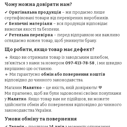
Чому можна довіряти нам?
✔
Оригінальна продукція
– ми продаємо лише
сертифіковані товари від перевірених виробників.
✔
Безпечні матеріали
– вся продукція відповідає
вимогам якості та безпеки.
✔
Ретельна перевірка
– перед відправкою ми важливо
оглядаємо кожен товар, щоб уникнути браку.
Що робити, якщо товар має дефект?
🔹 Якщо ви отримали товар із заводським шлюбом,
зв'яжіться з нами за номером
097-413-78-58
, і ми швидко
вирішимо цю останню.
🔹 Ми гарантуємо
обмін або повернення коштів
відповідно до чинного законодавства.
Магазин
Малятко
– це якість, якій довіряють! 💙
Ми прагнемо, щоб ви були задоволені своїми покупками
у
Малятко
. Якщо товар вам не підійшов, ви можете
здійснити обмін або повернення відповідно до чинного
законодавства України.
Умови обміну та повернення
✔
Термін
– протягом
14 днів
з моменту отримання