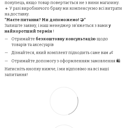
покупець, якщо товар повертається не з вини магазину.
🔹 У разі виробничого браку ми компенсуємо всі витрати
на доставку.
"Маєте питання? Ми допоможемо! 🤝"
Залиште заявку, і наш менеджер зв’яжеться з вами
у
найкоротший термін
!
Отримайте
безкоштовну консультацію
щодо
товарів та аксесуарів
Дізнайтеся, який комплект підходить саме вам 👶
Отримайте допомогу з оформленням замовлення 🛍️
Натисніть кнопку нижче, і ми відповімо на всі ваші
запитання!