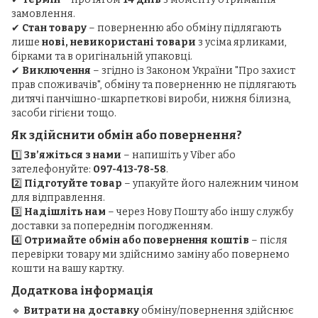
замовлення.
✔
Стан товару
– поверненню або обміну підлягають
лише
нові, невикористані товари
з усіма ярликами,
бірками та в оригінальній упаковці.
✔
Виключення
– згідно із Законом України "Про захист
прав споживачів", обміну та поверненню не підлягають
дитячі панчішно-шкарпеткові вироби, нижня білизна,
засоби гігієни тощо.
Як здійснити обмін або повернення?
1️⃣
Зв’яжіться з нами
– напишіть у Viber або
зателефонуйте:
097-413-78-58
.
2️⃣
Підготуйте товар
– упакуйте його належним чином
для відправлення.
3️⃣
Надішліть нам
– через Нову Пошту або іншу службу
доставки за попереднім погодженням.
4️⃣
Отримайте обмін або повернення коштів
– після
перевірки товару ми здійснимо заміну або повернемо
кошти на вашу картку.
Додаткова інформація
🔹
Витрати на доставку
обміну/повернення здійснює