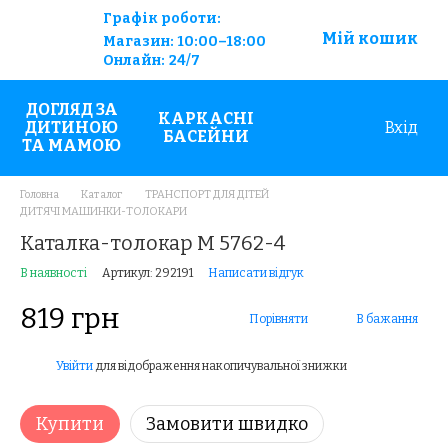
Графік роботи:
Мій кошик
Магазин:
10:00–18:00
Онлайн:
24/7
ДОГЛЯД ЗА
КАРКАСНІ
ДИТИНОЮ
Вхід
БАСЕЙНИ
ТА МАМОЮ
Головна
Каталог
ТРАНСПОРТ ДЛЯ ДІТЕЙ
ДИТЯЧІ МАШИНКИ-ТОЛОКАРИ
Каталка-толокар M 5762-4
В наявності
Артикул: 292191
Написати відгук
819 грн
Порівняти
В бажання
Увійти
для відображення накопичувальної знижки
%
Купити
Замовити швидко