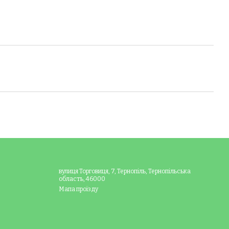
вулиця Торговиця, 7, Тернопіль, Тернопільська
область, 46000
Мапа проїзду