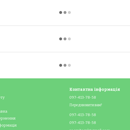
Контактна інформація
ету
097-413-78-58
Передзвонити вам?
авка
097-413-78-58
вернення
097-413-78-58
формація