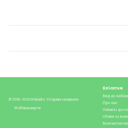
Клієнтам
Вхід до кабін
© 2018–2026 Maliatko. Усі права захищено.
Про нас
Мобільна версія
Оплата і дост
Обмін та по
Контактна ін