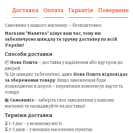
Доставка
Оплата
Гарантія
Повернення
Самовивіз з нашого магазину — безкоштовно.
Магазин "Малятко" цінує ваш час, тому ми
забезпечуємо швидку та зручну доставку по всій
Україні!
Способи доставки
📦
Нова Пошта
– доставка у відділення або кур'єром до
дверей.
🚀 Це швидко та безпечно, адже
Нова Пошта відповідає
за збереження товару
. Якщо замовлення буде
пошкоджене в дорозі – перевізник компенсує вартість
товару.
🏪
Самовивіз
– заберіть своє замовлення у нашому
магазині та заощаджуйте на доставці!
Терміни доставки
⏳ 1-3 дні – у великому місті.
⏳ 2-5 днів – у менших населених пунктах.