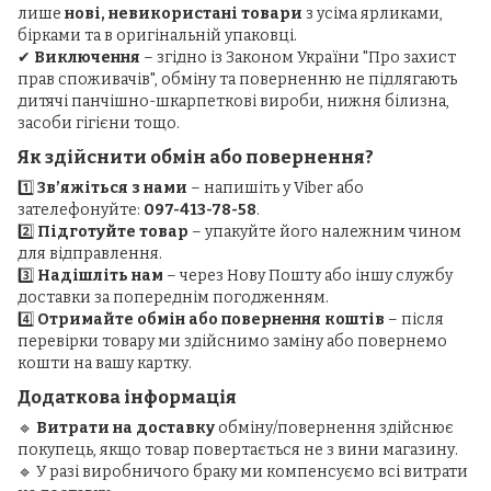
лише
нові, невикористані товари
з усіма ярликами,
бірками та в оригінальній упаковці.
✔
Виключення
– згідно із Законом України "Про захист
прав споживачів", обміну та поверненню не підлягають
дитячі панчішно-шкарпеткові вироби, нижня білизна,
засоби гігієни тощо.
Як здійснити обмін або повернення?
1️⃣
Зв’яжіться з нами
– напишіть у Viber або
зателефонуйте:
097-413-78-58
.
2️⃣
Підготуйте товар
– упакуйте його належним чином
для відправлення.
3️⃣
Надішліть нам
– через Нову Пошту або іншу службу
доставки за попереднім погодженням.
4️⃣
Отримайте обмін або повернення коштів
– після
перевірки товару ми здійснимо заміну або повернемо
кошти на вашу картку.
Додаткова інформація
🔹
Витрати на доставку
обміну/повернення здійснює
покупець, якщо товар повертається не з вини магазину.
🔹 У разі виробничого браку ми компенсуємо всі витрати