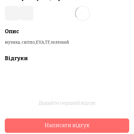
Опис
музика, світло,EVA,TF,зелений
Відгуки
Додайте перший відгук
Написати відгук