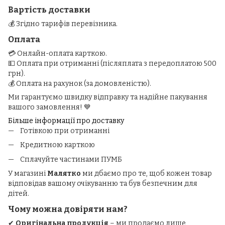
Вартість доставки
💰 Згідно тарифів перевізника.
Оплата
💳 Онлайн-оплата карткою.
💵 Оплата при отриманні (післяплата з передоплатою 500
грн).
💰 Оплата на рахунок (за домовленістю).
Ми гарантуємо швидку відправку та надійне пакування
вашого замовлення! 💙
Більше інформації про доставку
Готівкою при отриманні
Кредитною карткою
Сплачуйте частинами ПУМБ
У магазині
Малятко
ми дбаємо про те, щоб кожен товар
відповідав вашому очікуванню та був безпечним для
дітей.
Чому можна довіряти нам?
✔
Оригінальна продукція
– ми продаємо лише