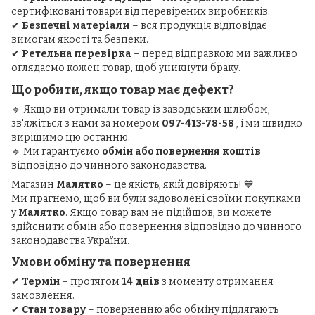
сертифіковані товари від перевірених виробників.
✔
Безпечні матеріали
– вся продукція відповідає
вимогам якості та безпеки.
✔
Ретельна перевірка
– перед відправкою ми важливо
оглядаємо кожен товар, щоб уникнути браку.
Що робити, якщо товар має дефект?
🔹 Якщо ви отримали товар із заводським шлюбом,
зв'яжіться з нами за номером
097-413-78-58
, і ми швидко
вирішимо цю останню.
🔹 Ми гарантуємо
обмін або повернення коштів
відповідно до чинного законодавства.
Магазин
Малятко
– це якість, якій довіряють! 💙
Ми прагнемо, щоб ви були задоволені своїми покупками
у
Малятко
. Якщо товар вам не підійшов, ви можете
здійснити обмін або повернення відповідно до чинного
законодавства України.
Умови обміну та повернення
✔
Термін
– протягом
14 днів
з моменту отримання
замовлення.
✔
Стан товару
– поверненню або обміну підлягають