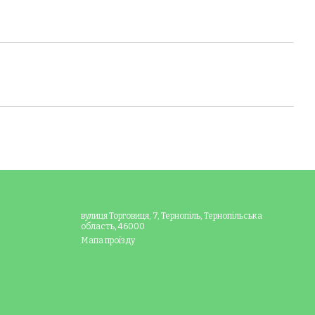
вулиця Торговиця, 7, Тернопіль, Тернопільська
область, 46000
Мапа проїзду