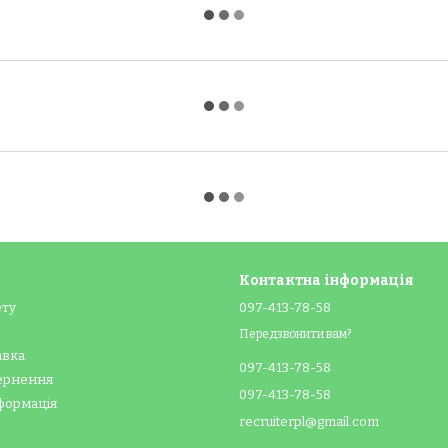
Контактна інформація
ету
097-413-78-58
Передзвонити вам?
авка
097-413-78-58
вернення
097-413-78-58
формація
recruiterpl@gmail.com