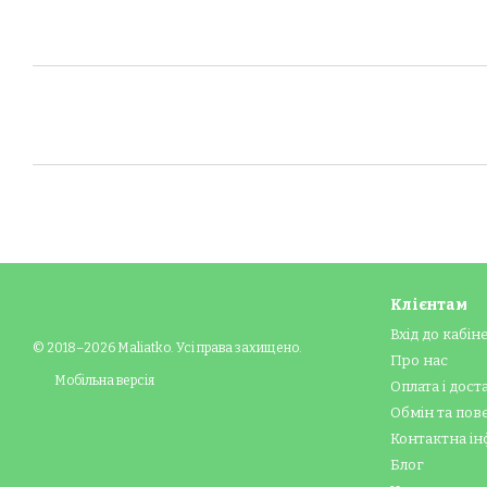
Клієнтам
Вхід до кабін
© 2018–2026 Maliatko. Усі права захищено.
Про нас
Мобільна версія
Оплата і дост
Обмін та по
Контактна ін
Блог