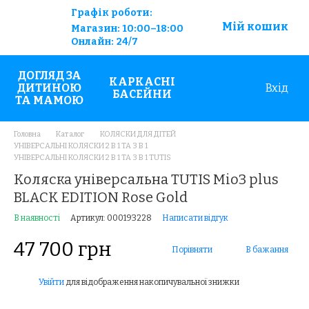
Графік роботи:
Мій кошик
Магазин:
10:00–18:00
Онлайн:
24/7
ДОГЛЯД ЗА
КАРКАСНІ
ДИТИНОЮ
Вхід
БАСЕЙНИ
ТА МАМОЮ
Головна
Каталог
КОЛЯСКИ ДЛЯ ДІТЕЙ
УНІВЕРСАЛЬНІ КОЛЯСКИ 2 В 1 ТА 3 В 1
УНІВЕРСАЛЬНІ КОЛЯСКИ 2 В 1 ТА 3 В 1 TUTIS
Коляска універсальна TUTIS Mio3 plus
BLACK EDITION Rose Gold
В наявності
Артикул: 000193228
Написати відгук
47 700 грн
Порівняти
В бажання
Увійти
для відображення накопичувальної знижки
%