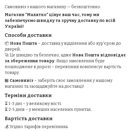
Самовивіз з нашого магазину — безкоштовно.
Магазин "Малятко" цінує ваш час, тому ми
забезпечуємо швидку та зручну доставку по всій
Україні!
Способи доставки
📦
Нова Пошта
– доставка у відділення або кур'єром до
дверей.
🚀 Це швидко та безпечно, адже
Нова Пошта відповідає
за збереження товару
. Якщо замовлення буде
пошкоджене в дорозі – перевізник компенсує вартість
товару.
🏪
Самовивіз
– заберіть своє замовлення у нашому
магазині та заощаджуйте на доставці!
Терміни доставки
⏳ 1-3 дні – у великому місті.
⏳ 2-5 днів – у менших населених пунктах.
Вартість доставки
💰 Згідно тарифів перевізника.