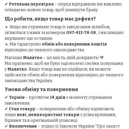
✔
Ретельна перевірка
– перед відправкою ми важливо
оглядаємо кожен товар, щоб уникнути браку.
Що робити, якщо товар має дефект?
🔹 Якщо ви отримали товар із заводським шлюбом,
зв'яжіться з нами за номером
097-413-78-58
, і ми швидко
вирішимо цю останню.
🔹 Ми гарантуємо
обмін або повернення коштів
відповідно до чинного законодавства.
Магазин
Малятко
– це якість, якій довіряють! 💙
Ми прагнемо, щоб ви були задоволені своїми покупками
у
Малятко
. Якщо товар вам не підійшов, ви можете
здійснити обмін або повернення відповідно до чинного
законодавства України.
Умови обміну та повернення
✔
Термін
– протягом
14 днів
з моменту отримання
замовлення.
✔
Стан товару
– поверненню або обміну підлягають
лише
нові, невикористані товари
з усіма ярликами,
бірками та в оригінальній упаковці.
✔
Виключення
– згідно із Законом України "Про захист