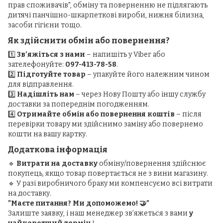
прав споживачів", обміну та поверненню не підлягають
дитячі панчішно-шкарпеткові вироби, нижня білизна,
засоби гігієни тощо.
Як здійснити обмін або повернення?
1️⃣
Зв’яжіться з нами
– напишіть у Viber або
зателефонуйте:
097-413-78-58
.
2️⃣
Підготуйте товар
– упакуйте його належним чином
для відправлення.
3️⃣
Надішліть нам
– через Нову Пошту або іншу службу
доставки за попереднім погодженням.
4️⃣
Отримайте обмін або повернення коштів
– після
перевірки товару ми здійснимо заміну або повернемо
кошти на вашу картку.
Додаткова інформація
🔹
Витрати на доставку
обміну/повернення здійснює
покупець, якщо товар повертається не з вини магазину.
🔹 У разі виробничого браку ми компенсуємо всі витрати
на доставку.
"Маєте питання? Ми допоможемо! 🤝"
Залиште заявку, і наш менеджер зв’яжеться з вами
у