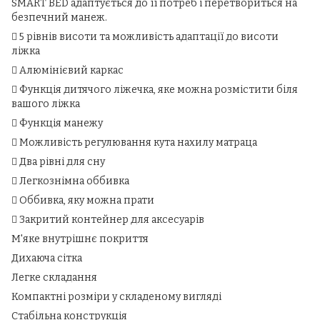
SMART BED адаптується до її потреб і перетвориться на
безпечний манеж.
 5 рівнів висоти та можливість адаптації до висоти
ліжка
 Алюмінієвий каркас
 Функція дитячого ліжечка, яке можна розмістити біля
вашого ліжка
 Функція манежу
 Можливість регулювання кута нахилу матраца
 Два рівні для сну
 Легкознімна оббивка
 Оббивка, яку можна прати
 Закритий контейнер для аксесуарів
М'яке внутрішнє покриття
Дихаюча сітка
Легке складання
Компактні розміри у складеному вигляді
Стабільна конструкція