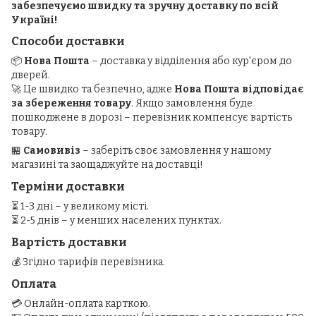
забезпечуємо швидку та зручну доставку по всій
Україні!
Способи доставки
📦
Нова Пошта
– доставка у відділення або кур'єром до
дверей.
🚀 Це швидко та безпечно, адже
Нова Пошта відповідає
за збереження товару
. Якщо замовлення буде
пошкоджене в дорозі – перевізник компенсує вартість
товару.
🏪
Самовивіз
– заберіть своє замовлення у нашому
магазині та заощаджуйте на доставці!
Терміни доставки
⏳ 1-3 дні – у великому місті.
⏳ 2-5 днів – у менших населених пунктах.
Вартість доставки
💰 Згідно тарифів перевізника.
Оплата
💳 Онлайн-оплата карткою.