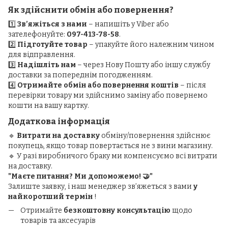
Як здійснити обмін або повернення?
1️⃣
Зв’яжіться з нами
– напишіть у Viber або
зателефонуйте:
097-413-78-58
.
2️⃣
Підготуйте товар
– упакуйте його належним чином
для відправлення.
3️⃣
Надішліть нам
– через Нову Пошту або іншу службу
доставки за попереднім погодженням.
4️⃣
Отримайте обмін або повернення коштів
– після
перевірки товару ми здійснимо заміну або повернемо
кошти на вашу картку.
Додаткова інформація
🔹
Витрати на доставку
обміну/повернення здійснює
покупець, якщо товар повертається не з вини магазину.
🔹 У разі виробничого браку ми компенсуємо всі витрати
на доставку.
"Маєте питання? Ми допоможемо! 🤝"
Залиште заявку, і наш менеджер зв’яжеться з вами
у
найкоротший термін
!
Отримайте
безкоштовну консультацію
щодо
товарів та аксесуарів