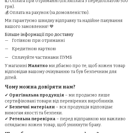
💵 Оплата при отриманні (післяплата з передоплатою 500
грн).
💰 Оплата на рахунок (за домовленістю).
Ми гарантуємо швидку відправку та надійне пакування
вашого замовлення! 💙
Більше інформації про доставку
Готівкою при отриманні
Кредитною карткою
Сплачуйте частинами ПУМБ
У магазині
Малятко
ми дбаємо про те, щоб кожен товар
відповідав вашому очікуванню та був безпечним для
дітей.
Чому можна довіряти нам?
✔
Оригінальна продукція
– ми продаємо лише
сертифіковані товари від перевірених виробників.
✔
Безпечні матеріали
– вся продукція відповідає
вимогам якості та безпеки.
✔
Ретельна перевірка
– перед відправкою ми важливо
оглядаємо кожен товар, щоб уникнути браку.