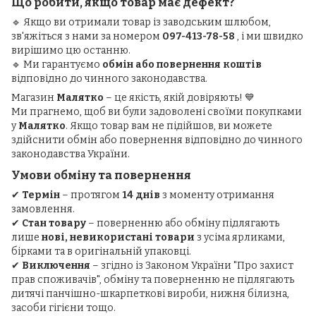
Що робити, якщо товар має дефект?
🔹 Якщо ви отримали товар із заводським шлюбом,
зв'яжіться з нами за номером
097-413-78-58
, і ми швидко
вирішимо цю останню.
🔹 Ми гарантуємо
обмін або повернення коштів
відповідно до чинного законодавства.
Магазин
Малятко
– це якість, якій довіряють! 💙
Ми прагнемо, щоб ви були задоволені своїми покупками
у
Малятко
. Якщо товар вам не підійшов, ви можете
здійснити обмін або повернення відповідно до чинного
законодавства України.
Умови обміну та повернення
✔
Термін
– протягом
14 днів
з моменту отримання
замовлення.
✔
Стан товару
– поверненню або обміну підлягають
лише
нові, невикористані товари
з усіма ярликами,
бірками та в оригінальній упаковці.
✔
Виключення
– згідно із Законом України "Про захист
прав споживачів", обміну та поверненню не підлягають
дитячі панчішно-шкарпеткові вироби, нижня білизна,
засоби гігієни тощо.