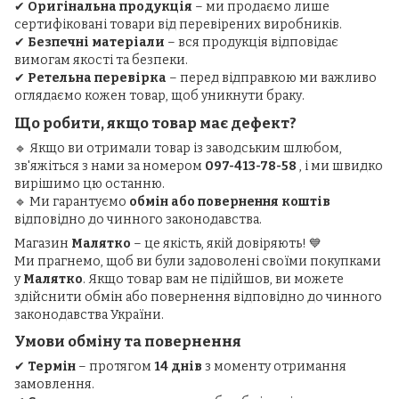
✔
Оригінальна продукція
– ми продаємо лише
сертифіковані товари від перевірених виробників.
✔
Безпечні матеріали
– вся продукція відповідає
вимогам якості та безпеки.
✔
Ретельна перевірка
– перед відправкою ми важливо
оглядаємо кожен товар, щоб уникнути браку.
Що робити, якщо товар має дефект?
🔹 Якщо ви отримали товар із заводським шлюбом,
зв'яжіться з нами за номером
097-413-78-58
, і ми швидко
вирішимо цю останню.
🔹 Ми гарантуємо
обмін або повернення коштів
відповідно до чинного законодавства.
Магазин
Малятко
– це якість, якій довіряють! 💙
Ми прагнемо, щоб ви були задоволені своїми покупками
у
Малятко
. Якщо товар вам не підійшов, ви можете
здійснити обмін або повернення відповідно до чинного
законодавства України.
Умови обміну та повернення
✔
Термін
– протягом
14 днів
з моменту отримання
замовлення.