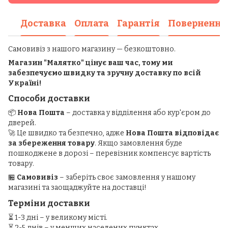
Доставка
Оплата
Гарантія
Повернення
Самовивіз з нашого магазину — безкоштовно.
Магазин "Малятко" цінує ваш час, тому ми
забезпечуємо швидку та зручну доставку по всій
Україні!
Способи доставки
📦
Нова Пошта
– доставка у відділення або кур'єром до
дверей.
🚀 Це швидко та безпечно, адже
Нова Пошта відповідає
за збереження товару
. Якщо замовлення буде
пошкоджене в дорозі – перевізник компенсує вартість
товару.
🏪
Самовивіз
– заберіть своє замовлення у нашому
магазині та заощаджуйте на доставці!
Терміни доставки
⏳ 1-3 дні – у великому місті.
⏳ 2-5 днів – у менших населених пунктах.