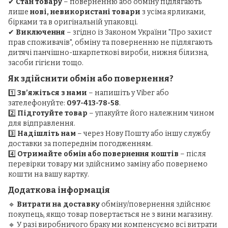
✔
Стан товару
– поверненню або обміну підлягають
лише
нові, невикористані товари
з усіма ярликами,
бірками та в оригінальній упаковці.
✔
Виключення
– згідно із Законом України "Про захист
прав споживачів", обміну та поверненню не підлягають
дитячі панчішно-шкарпеткові вироби, нижня білизна,
засоби гігієни тощо.
Як здійснити обмін або повернення?
1️⃣
Зв’яжіться з нами
– напишіть у Viber або
зателефонуйте:
097-413-78-58
.
2️⃣
Підготуйте товар
– упакуйте його належним чином
для відправлення.
3️⃣
Надішліть нам
– через Нову Пошту або іншу службу
доставки за попереднім погодженням.
4️⃣
Отримайте обмін або повернення коштів
– після
перевірки товару ми здійснимо заміну або повернемо
кошти на вашу картку.
Додаткова інформація
🔹
Витрати на доставку
обміну/повернення здійснює
покупець, якщо товар повертається не з вини магазину.
🔹 У разі виробничого браку ми компенсуємо всі витрати