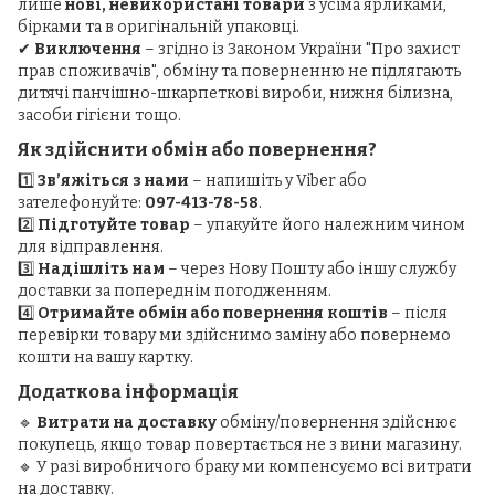
лише
нові, невикористані товари
з усіма ярликами,
бірками та в оригінальній упаковці.
✔
Виключення
– згідно із Законом України "Про захист
прав споживачів", обміну та поверненню не підлягають
дитячі панчішно-шкарпеткові вироби, нижня білизна,
засоби гігієни тощо.
Як здійснити обмін або повернення?
1️⃣
Зв’яжіться з нами
– напишіть у Viber або
зателефонуйте:
097-413-78-58
.
2️⃣
Підготуйте товар
– упакуйте його належним чином
для відправлення.
3️⃣
Надішліть нам
– через Нову Пошту або іншу службу
доставки за попереднім погодженням.
4️⃣
Отримайте обмін або повернення коштів
– після
перевірки товару ми здійснимо заміну або повернемо
кошти на вашу картку.
Додаткова інформація
🔹
Витрати на доставку
обміну/повернення здійснює
покупець, якщо товар повертається не з вини магазину.
🔹 У разі виробничого браку ми компенсуємо всі витрати
на доставку.