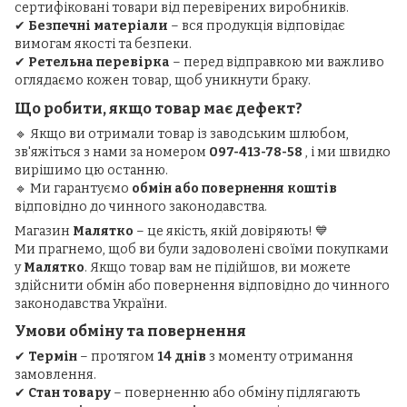
сертифіковані товари від перевірених виробників.
✔
Безпечні матеріали
– вся продукція відповідає
вимогам якості та безпеки.
✔
Ретельна перевірка
– перед відправкою ми важливо
оглядаємо кожен товар, щоб уникнути браку.
Що робити, якщо товар має дефект?
🔹 Якщо ви отримали товар із заводським шлюбом,
зв'яжіться з нами за номером
097-413-78-58
, і ми швидко
вирішимо цю останню.
🔹 Ми гарантуємо
обмін або повернення коштів
відповідно до чинного законодавства.
Магазин
Малятко
– це якість, якій довіряють! 💙
Ми прагнемо, щоб ви були задоволені своїми покупками
у
Малятко
. Якщо товар вам не підійшов, ви можете
здійснити обмін або повернення відповідно до чинного
законодавства України.
Умови обміну та повернення
✔
Термін
– протягом
14 днів
з моменту отримання
замовлення.
✔
Стан товару
– поверненню або обміну підлягають