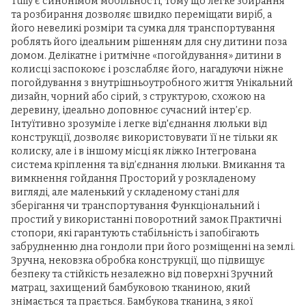
Tully є синонімом мобільності, тому що легке збирання
та розбирання дозволяє швидко переміщати виріб, а
його невеликі розміри та сумка для транспортування
роблять його ідеальним рішенням для сну дитини поза
домом. Делікатне і ритмічне «погойдування» дитини в
колисці заспокоює і розслабляє його, нагадуючи ніжне
погойдування з внутрішньоутробного життя Унікальний
дизайн, чорний або сірий, з структурою, схожою на
деревину, ідеально доповнює сучасний інтер’єр.
Інтуїтивно зрозуміле і легке від'єднання люльки від
конструкції, дозволяє використовувати її не тільки як
колиску, але і в іншому місці як ліжко Інтегрована
система кріплення та від’єднання люльки. Вмикання та
вимкнення гойдання Просторий у розкладеному
вигляді, але маленький у складеному стані для
зберігання чи транспортування Функціональний і
простий у використанні поворотний замок Практичні
стопори, які гарантують стабільність і запобігають
забрудненню дна гондоли при його розміщенні на землі.
Зручна, нековзка обробка конструкції, що підвищує
безпеку та стійкість незалежно від поверхні Зручний
матрац, захищений бамбуковою тканиною, який
знімається та прається. Бамбукова тканина, з якої