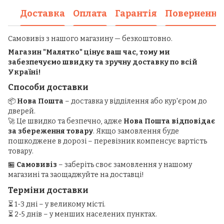
Доставка
Оплата
Гарантія
Повернення
Самовивіз з нашого магазину — безкоштовно.
Магазин "Малятко" цінує ваш час, тому ми
забезпечуємо швидку та зручну доставку по всій
Україні!
Способи доставки
📦
Нова Пошта
– доставка у відділення або кур'єром до
дверей.
🚀 Це швидко та безпечно, адже
Нова Пошта відповідає
за збереження товару
. Якщо замовлення буде
пошкоджене в дорозі – перевізник компенсує вартість
товару.
🏪
Самовивіз
– заберіть своє замовлення у нашому
магазині та заощаджуйте на доставці!
Терміни доставки
⏳ 1-3 дні – у великому місті.
⏳ 2-5 днів – у менших населених пунктах.