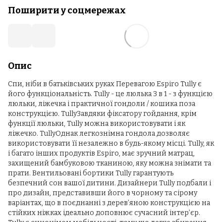
Поширити у соцмережах
Опис
Спи, ніби в батьківських руках Перевагою Espiro Tully є
його функціональність. Tully - це люлька 3 в 1 - з функцією
люльки, ліжечка і практичної гондоли / кошика поза
конструкцією. TullyЗавдяки фіксатору гойдання, крім
функції люльки, Tully можна використовувати і як
ліжечко. TullyОднак легкознімна гондола дозволяє
використовувати її незалежно в будь-якому місці. Tully, як
і багато інших продуктів Espiro, має зручний матрац,
захищений бамбуковою тканиною, яку можна знімати та
прати. Вентильовані бортики Tully гарантують
безпечний сон вашої дитини. Дизайнери Tully подбали і
про дизайн, представивши його в чорному та сірому
варіантах, що в поєднанні з дерев’яною конструкцією на
стійких ніжках ідеально доповнює сучасний інтер’єр.