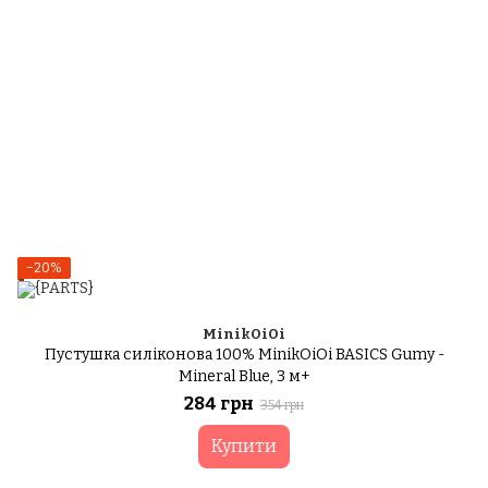
−20%
MinikOiOi
Пустушка силіконова 100% MinikOiOi BASICS Gumy -
Mineral Blue, 3 м+
284 грн
354 грн
Купити