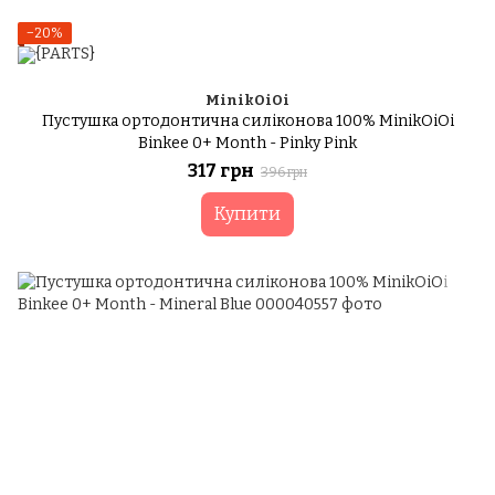
−20%
MinikOiOi
Пустушка ортодонтична силіконова 100% MinikOiOi
Binkee 0+ Month - Pinky Pink
317 грн
396 грн
Купити