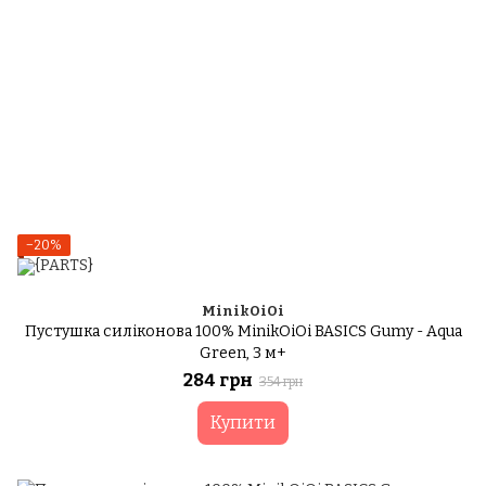
−20%
MinikOiOi
Пустушка силіконова 100% MinikOiOi BASICS Gumy - Aqua
Green, 3 м+
284 грн
354 грн
Купити