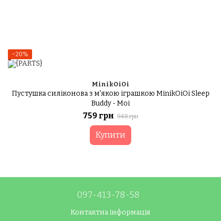
−20%
MinikOiOi
Пустушка силіконова з м'якою іграшкою MinikOiOi Sleep
Buddy - Moi
759 грн
948 грн
Купити
097-413-78-58
Контактна інформація