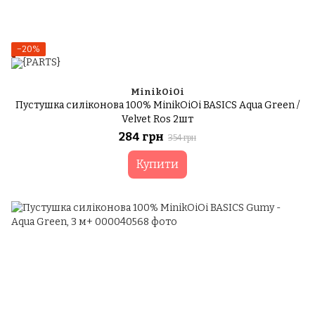
−20%
MinikOiOi
Пустушка силіконова 100% MinikOiOi BASICS Аqua Green /
Velvet Ros 2шт
284 грн
354 грн
Купити