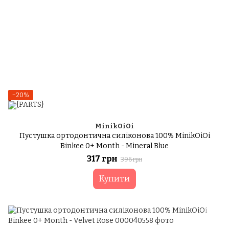
−20%
MinikOiOi
Пустушка ортодонтична силіконова 100% MinikOiOi
Binkee 0+ Month - Mineral Blue
317 грн
396 грн
Купити