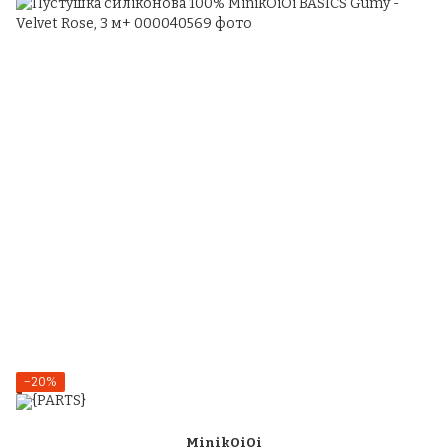
−20%
MinikOiOi