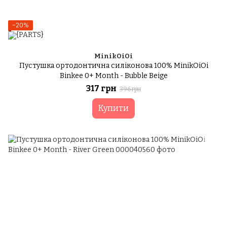
−20%
MinikOiOi
Пустушка ортодонтична силіконова 100% MinikOiOi
Binkee 0+ Month - Bubble Beige
317 грн
396 грн
Купити