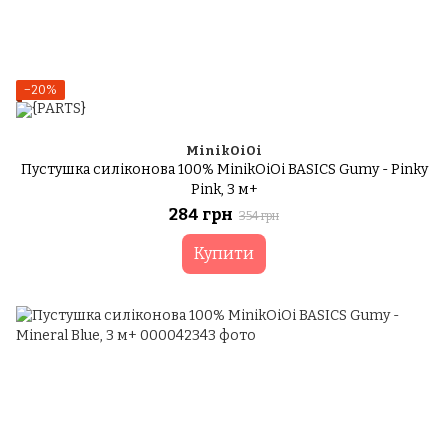
−20%
MinikOiOi
Пустушка силіконова 100% MinikOiOi BASICS Gumy - Pinky
Pink, 3 м+
284 грн
354 грн
Купити