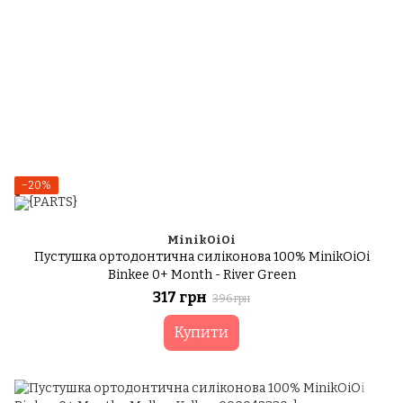
−20%
MinikOiOi
Пустушка ортодонтична силіконова 100% MinikOiOi
Binkee 0+ Month - River Green
317 грн
396 грн
Купити