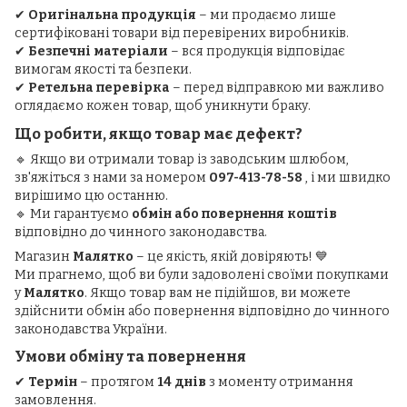
✔
Оригінальна продукція
– ми продаємо лише
сертифіковані товари від перевірених виробників.
✔
Безпечні матеріали
– вся продукція відповідає
вимогам якості та безпеки.
✔
Ретельна перевірка
– перед відправкою ми важливо
оглядаємо кожен товар, щоб уникнути браку.
Що робити, якщо товар має дефект?
🔹 Якщо ви отримали товар із заводським шлюбом,
зв'яжіться з нами за номером
097-413-78-58
, і ми швидко
вирішимо цю останню.
🔹 Ми гарантуємо
обмін або повернення коштів
відповідно до чинного законодавства.
Магазин
Малятко
– це якість, якій довіряють! 💙
Ми прагнемо, щоб ви були задоволені своїми покупками
у
Малятко
. Якщо товар вам не підійшов, ви можете
здійснити обмін або повернення відповідно до чинного
законодавства України.
Умови обміну та повернення
✔
Термін
– протягом
14 днів
з моменту отримання
замовлення.