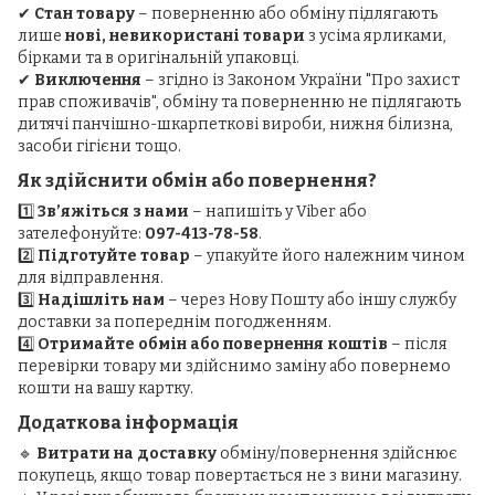
✔
Стан товару
– поверненню або обміну підлягають
лише
нові, невикористані товари
з усіма ярликами,
бірками та в оригінальній упаковці.
✔
Виключення
– згідно із Законом України "Про захист
прав споживачів", обміну та поверненню не підлягають
дитячі панчішно-шкарпеткові вироби, нижня білизна,
засоби гігієни тощо.
Як здійснити обмін або повернення?
1️⃣
Зв’яжіться з нами
– напишіть у Viber або
зателефонуйте:
097-413-78-58
.
2️⃣
Підготуйте товар
– упакуйте його належним чином
для відправлення.
3️⃣
Надішліть нам
– через Нову Пошту або іншу службу
доставки за попереднім погодженням.
4️⃣
Отримайте обмін або повернення коштів
– після
перевірки товару ми здійснимо заміну або повернемо
кошти на вашу картку.
Додаткова інформація
🔹
Витрати на доставку
обміну/повернення здійснює
покупець, якщо товар повертається не з вини магазину.