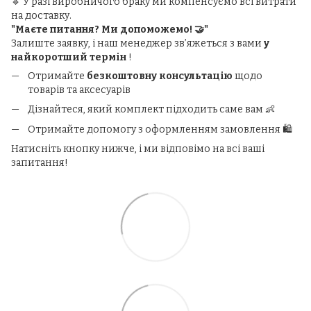
🔹 У разі виробничого браку ми компенсуємо всі витрати
на доставку.
"Маєте питання? Ми допоможемо! 🤝"
Залиште заявку, і наш менеджер зв’яжеться з вами
у
найкоротший термін
!
Отримайте
безкоштовну консультацію
щодо
товарів та аксесуарів
Дізнайтеся, який комплект підходить саме вам 👶
Отримайте допомогу з оформленням замовлення 🛍️
Натисніть кнопку нижче, і ми відповімо на всі ваші
запитання!