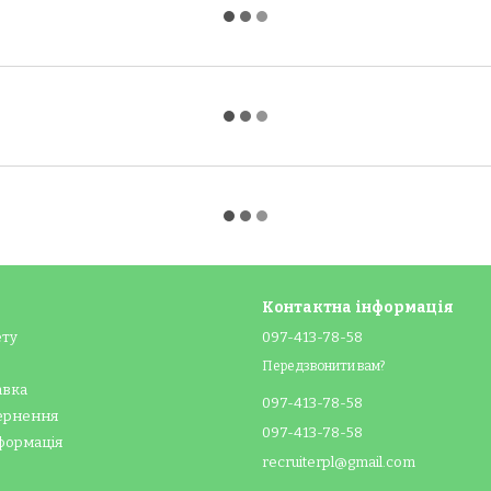
Контактна інформація
ету
097-413-78-58
Передзвонити вам?
авка
097-413-78-58
вернення
097-413-78-58
формація
recruiterpl@gmail.com