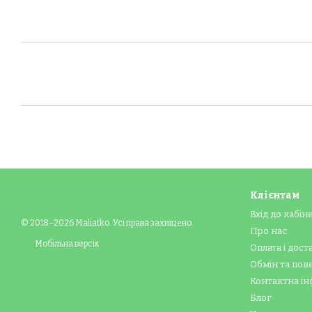
Клієнтам
Вхід до кабін
© 2018–2026 Maliatko. Усі права захищено.
Про нас
Мобільна версія
Оплата і дост
Обмін та по
Контактна ін
Блог