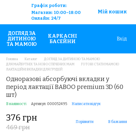
Графік роботи:
Мій кошик
Магазин:
10:00–18:00
Онлайн:
24/7
ДОГЛЯД ЗА
КАРКАСНІ
ДИТИНОЮ
Вхід
БАСЕЙНИ
ТА МАМОЮ
Головна
Каталог
ДОГЛЯД ЗА ДИТИНОЮ ТА МАМОЮ
ДЛЯ МАЙБУТНІХ ТА НОВОСПЕЧЕНИХ МАМ
ГОТOBI CTATИ МАМОЮ
ЛАКТАЦІЙНІ ВКЛАДКИ ДЛЯ ГРУДЕЙ
Одноразові абсорбуючі вкладки у
період лактації BABOO premium 3D (60
шт)
В наявності
Артикул: 000052495
Написати відгук
376 грн
Порівняти
В бажання
469 грн