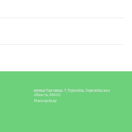
вулиця Торговиця, 7, Тернопіль, Тернопільська
область, 46000
Мапа проїзду