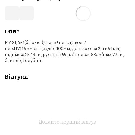
Опис
MAXI, 5в1(біговел),сталь+пласт,3кол,2
пер.ПУ116мм,світ,заднє 100мм, доп. колеса 2шт 64мм,
підніжка 25-13см, руль min 55см/1полож 68см/max 77см,
бампер, голубий.
Відгуки
Додайте перший відгук