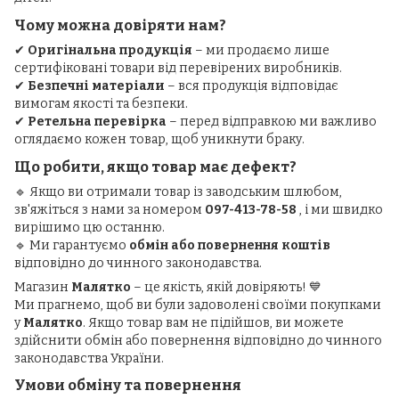
Чому можна довіряти нам?
✔
Оригінальна продукція
– ми продаємо лише
сертифіковані товари від перевірених виробників.
✔
Безпечні матеріали
– вся продукція відповідає
вимогам якості та безпеки.
✔
Ретельна перевірка
– перед відправкою ми важливо
оглядаємо кожен товар, щоб уникнути браку.
Що робити, якщо товар має дефект?
🔹 Якщо ви отримали товар із заводським шлюбом,
зв'яжіться з нами за номером
097-413-78-58
, і ми швидко
вирішимо цю останню.
🔹 Ми гарантуємо
обмін або повернення коштів
відповідно до чинного законодавства.
Магазин
Малятко
– це якість, якій довіряють! 💙
Ми прагнемо, щоб ви були задоволені своїми покупками
у
Малятко
. Якщо товар вам не підійшов, ви можете
здійснити обмін або повернення відповідно до чинного
законодавства України.
Умови обміну та повернення