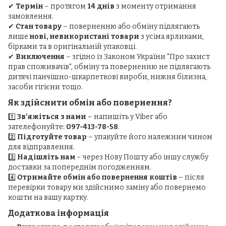
✔
Термін
– протягом
14 днів
з моменту отримання
замовлення.
✔
Стан товару
– поверненню або обміну підлягають
лише
нові, невикористані товари
з усіма ярликами,
бірками та в оригінальній упаковці.
✔
Виключення
– згідно із Законом України "Про захист
прав споживачів", обміну та поверненню не підлягають
дитячі панчішно-шкарпеткові вироби, нижня білизна,
засоби гігієни тощо.
Як здійснити обмін або повернення?
1️⃣
Зв’яжіться з нами
– напишіть у Viber або
зателефонуйте:
097-413-78-58
.
2️⃣
Підготуйте товар
– упакуйте його належним чином
для відправлення.
3️⃣
Надішліть нам
– через Нову Пошту або іншу службу
доставки за попереднім погодженням.
4️⃣
Отримайте обмін або повернення коштів
– після
перевірки товару ми здійснимо заміну або повернемо
кошти на вашу картку.
Додаткова інформація