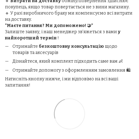
🔹
Витрати на доставку
обміну/повернення здійснює
покупець, якщо товар повертається не з вини магазину.
🔹 У разі виробничого браку ми компенсуємо всі витрати
на доставку.
"Маєте питання? Ми допоможемо! 🤝"
Залиште заявку, і наш менеджер зв’яжеться з вами
у
найкоротший термін
!
Отримайте
безкоштовну консультацію
щодо
товарів та аксесуарів
Дізнайтеся, який комплект підходить саме вам 👶
Отримайте допомогу з оформленням замовлення 🛍️
Натисніть кнопку нижче, і ми відповімо на всі ваші
запитання!