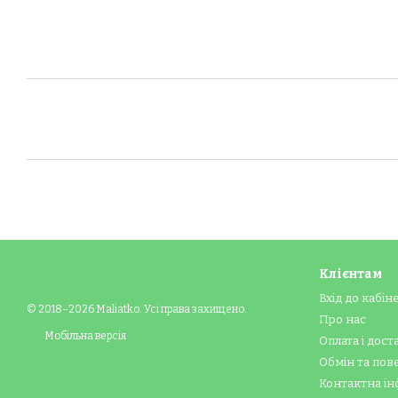
Клієнтам
Вхід до кабін
© 2018–2026 Maliatko. Усі права захищено.
Про нас
Мобільна версія
Оплата і дост
Обмін та по
Контактна ін