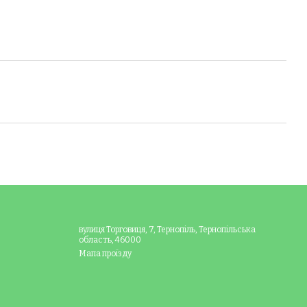
вулиця Торговиця, 7, Тернопіль, Тернопільська
область, 46000
Мапа проїзду