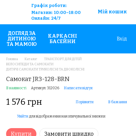
Графік роботи:
Мій кошик
Магазин:
10:00–18:00
Онлайн:
24/7
ДОГЛЯД ЗА
КАРКАСНІ
ДИТИНОЮ
Вхід
БАСЕЙНИ
ТА МАМОЮ
Головна
Каталог
ТРАНСПОРТ ДЛЯ ДІТЕЙ
ВЕЛОСИПЕДИ ТА САМОКАТИ
ДИТЯЧІ САМОКАТИ ТРИКОЛІСНІ ТА ДВОКОЛІСНІ
Самокат JR3-128-BRN
В наявності
Артикул: 312026
Написати відгук
1 576 грн
Порівняти
В бажання
Увійти
для відображення накопичувальної знижки
%
Купити
Замовити швидко