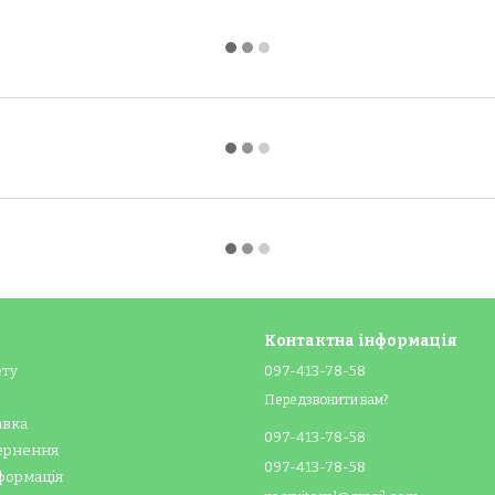
Контактна інформація
ету
097-413-78-58
Передзвонити вам?
авка
097-413-78-58
вернення
097-413-78-58
формація