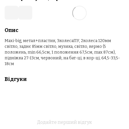
Опис
Maxi-big, метал+пластик, 3колесаПУ, 2колеса 120мм
світло, заднє 85мм світло, музика, світло, кермо (5
положень, min 66,5см, 1 положення 67,5см, max 87см),
підніжка 27-13см, червоний, на бат-ці, в кор-ці, 64,5-33,5-
18см
Відгуки
Додайте перший відгук