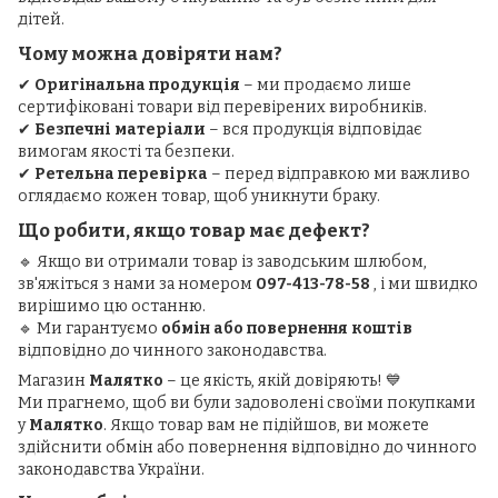
дітей.
Чому можна довіряти нам?
✔
Оригінальна продукція
– ми продаємо лише
сертифіковані товари від перевірених виробників.
✔
Безпечні матеріали
– вся продукція відповідає
вимогам якості та безпеки.
✔
Ретельна перевірка
– перед відправкою ми важливо
оглядаємо кожен товар, щоб уникнути браку.
Що робити, якщо товар має дефект?
🔹 Якщо ви отримали товар із заводським шлюбом,
зв'яжіться з нами за номером
097-413-78-58
, і ми швидко
вирішимо цю останню.
🔹 Ми гарантуємо
обмін або повернення коштів
відповідно до чинного законодавства.
Магазин
Малятко
– це якість, якій довіряють! 💙
Ми прагнемо, щоб ви були задоволені своїми покупками
у
Малятко
. Якщо товар вам не підійшов, ви можете
здійснити обмін або повернення відповідно до чинного
законодавства України.