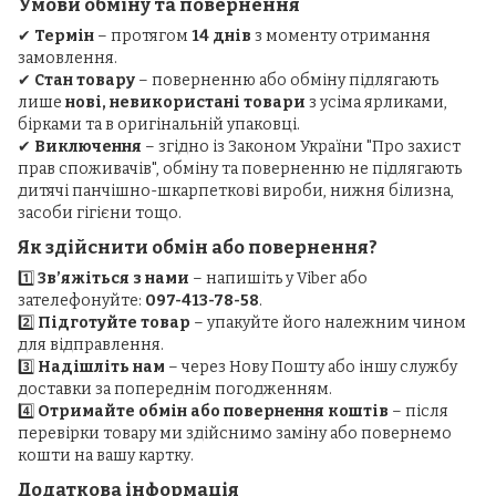
Умови обміну та повернення
✔
Термін
– протягом
14 днів
з моменту отримання
замовлення.
✔
Стан товару
– поверненню або обміну підлягають
лише
нові, невикористані товари
з усіма ярликами,
бірками та в оригінальній упаковці.
✔
Виключення
– згідно із Законом України "Про захист
прав споживачів", обміну та поверненню не підлягають
дитячі панчішно-шкарпеткові вироби, нижня білизна,
засоби гігієни тощо.
Як здійснити обмін або повернення?
1️⃣
Зв’яжіться з нами
– напишіть у Viber або
зателефонуйте:
097-413-78-58
.
2️⃣
Підготуйте товар
– упакуйте його належним чином
для відправлення.
3️⃣
Надішліть нам
– через Нову Пошту або іншу службу
доставки за попереднім погодженням.
4️⃣
Отримайте обмін або повернення коштів
– після
перевірки товару ми здійснимо заміну або повернемо
кошти на вашу картку.
Додаткова інформація