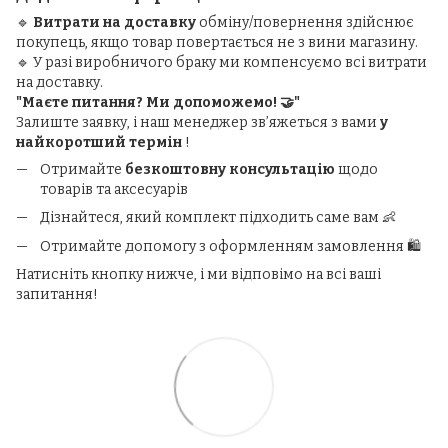
🔹
Витрати на доставку
обміну/повернення здійснює
покупець, якщо товар повертається не з вини магазину.
🔹 У разі виробничого браку ми компенсуємо всі витрати
на доставку.
"Маєте питання? Ми допоможемо! 🤝"
Залиште заявку, і наш менеджер зв’яжеться з вами
у
найкоротший термін
!
Отримайте
безкоштовну консультацію
щодо
товарів та аксесуарів
Дізнайтеся, який комплект підходить саме вам 👶
Отримайте допомогу з оформленням замовлення 🛍️
Натисніть кнопку нижче, і ми відповімо на всі ваші
запитання!