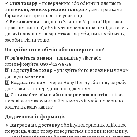
✔
Стан товару
– поверненню або обміну підлягають
лише
нові, невикористані товари
з усіма ярликами,
бірками та в оригінальній упаковці.
✔
Виключення
– згідно із Законом України "Про захист
прав споживачів", обміну та поверненню не підлягають
дитячі панчішно-шкарпеткові вироби, нижня білизна,
засоби гігієни тощо.
Як здійснити обмін або повернення?
1️⃣
Зв’яжіться з нами
– напишіть у Viber або
зателефонуйте:
097-413-78-58
.
2️⃣
Підготуйте товар
– упакуйте його належним чином
для відправлення.
3️⃣
Надішліть нам
– через Нову Пошту або іншу службу
доставки за попереднім погодженням.
4️⃣
Отримайте обмін або повернення коштів
– після
перевірки товару ми здійснимо заміну або повернемо
кошти на вашу картку.
Додаткова інформація
🔹
Витрати на доставку
обміну/повернення здійснює
покупець, якщо товар повертається не з вини магазину.