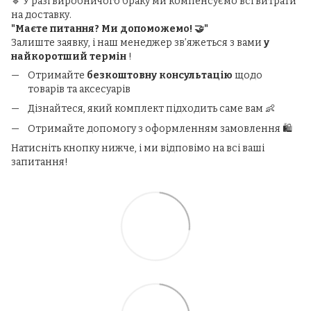
🔹 У разі виробничого браку ми компенсуємо всі витрати
на доставку.
"Маєте питання? Ми допоможемо! 🤝"
Залиште заявку, і наш менеджер зв’яжеться з вами
у
найкоротший термін
!
Отримайте
безкоштовну консультацію
щодо
товарів та аксесуарів
Дізнайтеся, який комплект підходить саме вам 👶
Отримайте допомогу з оформленням замовлення 🛍️
Натисніть кнопку нижче, і ми відповімо на всі ваші
запитання!