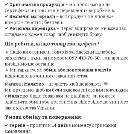
✔
Оригінальна продукція
– ми продаємо лише
сертифіковані товари від перевірених виробників.
✔
Безпечні матеріали
– вся продукція відповідає
вимогам якості та безпеки.
✔
Ретельна перевірка
– перед відправкою ми важливо
оглядаємо кожен товар, щоб уникнути браку.
Що робити, якщо товар має дефект?
🔹 Якщо ви отримали товар із заводським шлюбом,
зв'яжіться з нами за номером
097-413-78-58
, і ми швидко
вирішимо цю останню.
🔹 Ми гарантуємо
обмін або повернення коштів
відповідно до чинного законодавства.
Магазин
Малятко
– це якість, якій довіряють! 💙
Ми прагнемо, щоб ви були задоволені своїми покупками
у
Малятко
. Якщо товар вам не підійшов, ви можете
здійснити обмін або повернення відповідно до чинного
законодавства України.
Умови обміну та повернення
✔
Термін
– протягом
14 днів
з моменту отримання
замовлення.