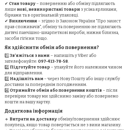
✔
Стан товару
– поверненню або обміну підлягають
лише
нові, невикористані товари
з усіма ярликами,
бірками та в оригінальній упаковці.
✔
Виключення
– згідно із Законом України "Про захист
прав споживачів", обміну та поверненню не підлягають
дитячі панчішно-шкарпеткові вироби, нижня білизна,
засоби гігієни тощо.
Як здійснити обмін або повернення?
1️⃣
Зв’яжіться з нами
– напишіть у Viber або
зателефонуйте:
097-413-78-58
.
2️⃣
Підготуйте товар
– упакуйте його належним чином
для відправлення.
3️⃣
Надішліть нам
– через Нову Пошту або іншу службу
доставки за попереднім погодженням.
4️⃣
Отримайте обмін або повернення коштів
– після
перевірки товару ми здійснимо заміну або повернемо
кошти на вашу картку.
Додаткова інформація
🔹
Витрати на доставку
обміну/повернення здійснює
покупець, якщо товар повертається не з вини магазину.