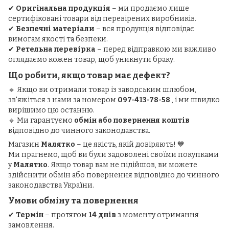
✔
Оригінальна продукція
– ми продаємо лише
сертифіковані товари від перевірених виробників.
✔
Безпечні матеріали
– вся продукція відповідає
вимогам якості та безпеки.
✔
Ретельна перевірка
– перед відправкою ми важливо
оглядаємо кожен товар, щоб уникнути браку.
Що робити, якщо товар має дефект?
🔹 Якщо ви отримали товар із заводським шлюбом,
зв'яжіться з нами за номером
097-413-78-58
, і ми швидко
вирішимо цю останню.
🔹 Ми гарантуємо
обмін або повернення коштів
відповідно до чинного законодавства.
Магазин
Малятко
– це якість, якій довіряють! 💙
Ми прагнемо, щоб ви були задоволені своїми покупками
у
Малятко
. Якщо товар вам не підійшов, ви можете
здійснити обмін або повернення відповідно до чинного
законодавства України.
Умови обміну та повернення
✔
Термін
– протягом
14 днів
з моменту отримання
замовлення.