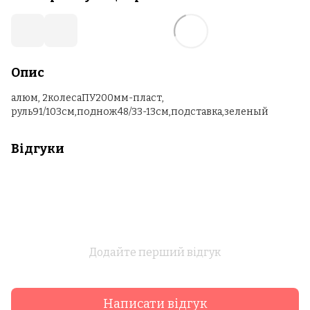
Опис
алюм, 2колесаПУ200мм-пласт,
руль91/103см,поднож48/33-13см,подставка,зеленый
Відгуки
Додайте перший відгук
Написати відгук