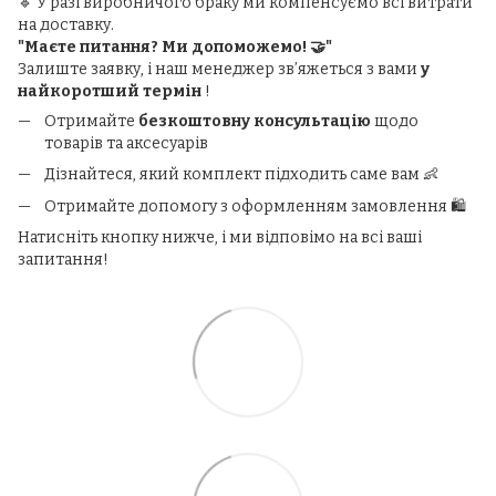
🔹 У разі виробничого браку ми компенсуємо всі витрати
на доставку.
"Маєте питання? Ми допоможемо! 🤝"
Залиште заявку, і наш менеджер зв’яжеться з вами
у
найкоротший термін
!
Отримайте
безкоштовну консультацію
щодо
товарів та аксесуарів
Дізнайтеся, який комплект підходить саме вам 👶
Отримайте допомогу з оформленням замовлення 🛍️
Натисніть кнопку нижче, і ми відповімо на всі ваші
запитання!