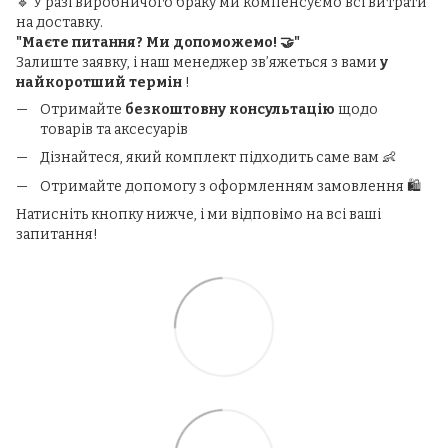
🔹 У разі виробничого браку ми компенсуємо всі витрати
на доставку.
"Маєте питання? Ми допоможемо! 🤝"
Залиште заявку, і наш менеджер зв’яжеться з вами
у
найкоротший термін
!
Отримайте
безкоштовну консультацію
щодо
товарів та аксесуарів
Дізнайтеся, який комплект підходить саме вам 👶
Отримайте допомогу з оформленням замовлення 🛍️
Натисніть кнопку нижче, і ми відповімо на всі ваші
запитання!