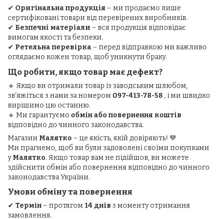
✔
Оригінальна продукція
– ми продаємо лише
сертифіковані товари від перевірених виробників.
✔
Безпечні матеріали
– вся продукція відповідає
вимогам якості та безпеки.
✔
Ретельна перевірка
– перед відправкою ми важливо
оглядаємо кожен товар, щоб уникнути браку.
Що робити, якщо товар має дефект?
🔹 Якщо ви отримали товар із заводським шлюбом,
зв'яжіться з нами за номером
097-413-78-58
, і ми швидко
вирішимо цю останню.
🔹 Ми гарантуємо
обмін або повернення коштів
відповідно до чинного законодавства.
Магазин
Малятко
– це якість, якій довіряють! 💙
Ми прагнемо, щоб ви були задоволені своїми покупками
у
Малятко
. Якщо товар вам не підійшов, ви можете
здійснити обмін або повернення відповідно до чинного
законодавства України.
Умови обміну та повернення
✔
Термін
– протягом
14 днів
з моменту отримання
замовлення.