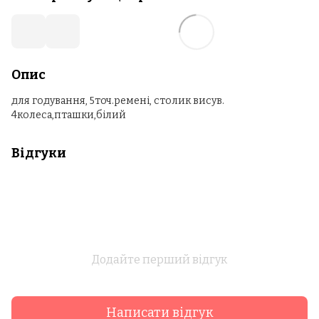
Опис
для годування, 5точ.ремені, столик висув.
4колеса,пташки,білий
Відгуки
Додайте перший відгук
Написати відгук