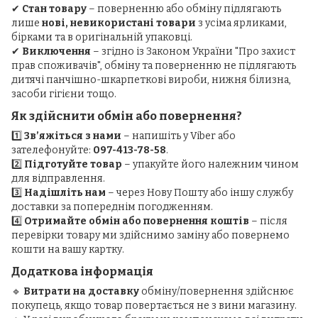
✔
Стан товару
– поверненню або обміну підлягають
лише
нові, невикористані товари
з усіма ярликами,
бірками та в оригінальній упаковці.
✔
Виключення
– згідно із Законом України "Про захист
прав споживачів", обміну та поверненню не підлягають
дитячі панчішно-шкарпеткові вироби, нижня білизна,
засоби гігієни тощо.
Як здійснити обмін або повернення?
1️⃣
Зв’яжіться з нами
– напишіть у Viber або
зателефонуйте:
097-413-78-58
.
2️⃣
Підготуйте товар
– упакуйте його належним чином
для відправлення.
3️⃣
Надішліть нам
– через Нову Пошту або іншу службу
доставки за попереднім погодженням.
4️⃣
Отримайте обмін або повернення коштів
– після
перевірки товару ми здійснимо заміну або повернемо
кошти на вашу картку.
Додаткова інформація
🔹
Витрати на доставку
обміну/повернення здійснює
покупець, якщо товар повертається не з вини магазину.