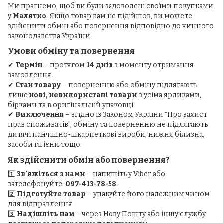
Ми прагнемо, щоб ви були задоволені своїми покупками
у
Малятко
. Якщо товар вам не підійшов, ви можете
здійснити обмін або повернення відповідно до чинного
законодавства України.
Умови обміну та повернення
✔
Термін
– протягом
14 днів
з моменту отримання
замовлення.
✔
Стан товару
– поверненню або обміну підлягають
лише
нові, невикористані товари
з усіма ярликами,
бірками та в оригінальній упаковці.
✔
Виключення
– згідно із Законом України "Про захист
прав споживачів", обміну та поверненню не підлягають
дитячі панчішно-шкарпеткові вироби, нижня білизна,
засоби гігієни тощо.
Як здійснити обмін або повернення?
1️⃣
Зв’яжіться з нами
– напишіть у Viber або
зателефонуйте:
097-413-78-58
.
2️⃣
Підготуйте товар
– упакуйте його належним чином
для відправлення.
3️⃣
Надішліть нам
– через Нову Пошту або іншу службу