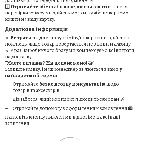
доставки за попереднім погодженням.
4️⃣
Отримайте обмін або повернення коштів
– після
перевірки товару ми здійснимо заміну або повернемо
кошти на вашу картку.
Додаткова інформація
🔹
Витрати на доставку
обміну/повернення здійснює
покупець, якщо товар повертається не з вини магазину.
🔹 У разі виробничого браку ми компенсуємо всі витрати
на доставку.
"Маєте питання? Ми допоможемо! 🤝"
Залиште заявку, і наш менеджер зв’яжеться з вами
у
найкоротший термін
!
Отримайте
безкоштовну консультацію
щодо
товарів та аксесуарів
Дізнайтеся, який комплект підходить саме вам 👶
Отримайте допомогу з оформленням замовлення 🛍️
Натисніть кнопку нижче, і ми відповімо на всі ваші
запитання!