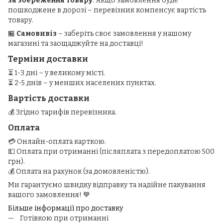
за збереження товару
. Якщо замовлення буде
пошкоджене в дорозі – перевізник компенсує вартість
товару.
🏪
Самовивіз
– заберіть своє замовлення у нашому
магазині та заощаджуйте на доставці!
Терміни доставки
⏳ 1-3 дні – у великому місті.
⏳ 2-5 днів – у менших населених пунктах.
Вартість доставки
💰 Згідно тарифів перевізника.
Оплата
💳 Онлайн-оплата карткою.
💵 Оплата при отриманні (післяплата з передоплатою 500
грн).
💰 Оплата на рахунок (за домовленістю).
Ми гарантуємо швидку відправку та надійне пакування
вашого замовлення! 💙
Більше інформації про доставку
Готівкою при отриманні