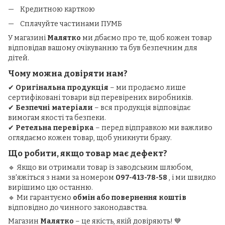
Кредитною карткою
Сплачуйте частинами ПУМБ
У магазині
Малятко
ми дбаємо про те, щоб кожен товар
відповідав вашому очікуванню та був безпечним для
дітей.
Чому можна довіряти нам?
✔
Оригінальна продукція
– ми продаємо лише
сертифіковані товари від перевірених виробників.
✔
Безпечні матеріали
– вся продукція відповідає
вимогам якості та безпеки.
✔
Ретельна перевірка
– перед відправкою ми важливо
оглядаємо кожен товар, щоб уникнути браку.
Що робити, якщо товар має дефект?
🔹 Якщо ви отримали товар із заводським шлюбом,
зв'яжіться з нами за номером
097-413-78-58
, і ми швидко
вирішимо цю останню.
🔹 Ми гарантуємо
обмін або повернення коштів
відповідно до чинного законодавства.
Магазин
Малятко
– це якість, якій довіряють! 💙