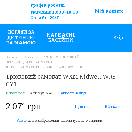
Графік роботи:
Мій кошик
Магазин:
10:00–18:00
Онлайн:
24/7
ДОГЛЯД ЗА
КАРКАСНІ
ДИТИНОЮ
Вхід
БАСЕЙНИ
ТА МАМОЮ
Головна
Каталог
ТРАНСПОРТ ДЛЯ ДІТЕЙ
ВЕЛОСИПЕДИ ТА САМОКАТИ
ДИТЯЧІ САМОКАТИ ТРИКОЛІСНІ ТА ДВОКОЛІСНІ
Трюковий самокат WXM Kidwell WRS-
CY1
В наявності
Артикул: 6543
Написати відгук
2 071 грн
Порівняти
В бажання
Увійти
для відображення накопичувальної знижки
%