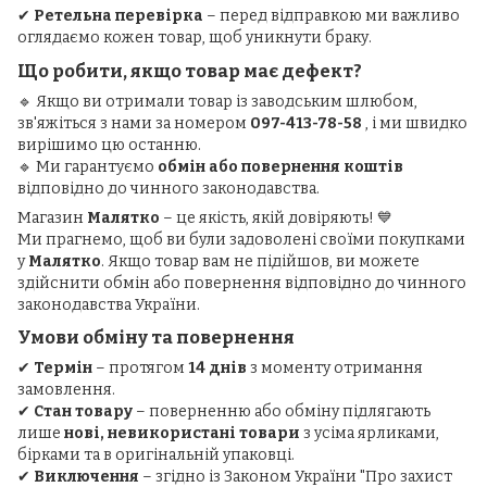
✔
Ретельна перевірка
– перед відправкою ми важливо
оглядаємо кожен товар, щоб уникнути браку.
Що робити, якщо товар має дефект?
🔹 Якщо ви отримали товар із заводським шлюбом,
зв'яжіться з нами за номером
097-413-78-58
, і ми швидко
вирішимо цю останню.
🔹 Ми гарантуємо
обмін або повернення коштів
відповідно до чинного законодавства.
Магазин
Малятко
– це якість, якій довіряють! 💙
Ми прагнемо, щоб ви були задоволені своїми покупками
у
Малятко
. Якщо товар вам не підійшов, ви можете
здійснити обмін або повернення відповідно до чинного
законодавства України.
Умови обміну та повернення
✔
Термін
– протягом
14 днів
з моменту отримання
замовлення.
✔
Стан товару
– поверненню або обміну підлягають
лише
нові, невикористані товари
з усіма ярликами,
бірками та в оригінальній упаковці.
✔
Виключення
– згідно із Законом України "Про захист