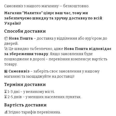
Самовивіз з нашого магазину — безкоштовно.
Магазин "Малятко" цінує ваш час, тому ми
забезпечуємо швидку та зручну доставку по всій
Україні!
Способи доставки
📦
Нова Пошта
– доставка у відділення або кур'єром до
дверей.
🚀 Це швидко та безпечно, адже
Нова Пошта відповідає
за збереження товару
. Якщо замовлення буде
пошкоджене в дорозі – перевізник компенсує вартість
товару.
🏪
Самовивіз
– заберіть своє замовлення у нашому
магазині та заощаджуйте на доставці!
Терміни доставки
⏳ 1-3 дні – у великому місті.
⏳ 2-5 днів – у менших населених пунктах.
Вартість доставки
💰 Згідно тарифів перевізника.