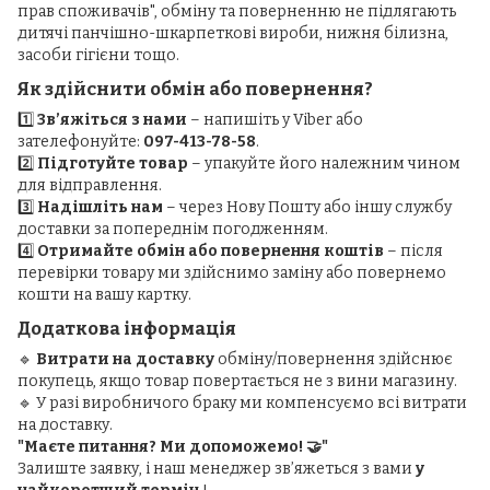
прав споживачів", обміну та поверненню не підлягають
дитячі панчішно-шкарпеткові вироби, нижня білизна,
засоби гігієни тощо.
Як здійснити обмін або повернення?
1️⃣
Зв’яжіться з нами
– напишіть у Viber або
зателефонуйте:
097-413-78-58
.
2️⃣
Підготуйте товар
– упакуйте його належним чином
для відправлення.
3️⃣
Надішліть нам
– через Нову Пошту або іншу службу
доставки за попереднім погодженням.
4️⃣
Отримайте обмін або повернення коштів
– після
перевірки товару ми здійснимо заміну або повернемо
кошти на вашу картку.
Додаткова інформація
🔹
Витрати на доставку
обміну/повернення здійснює
покупець, якщо товар повертається не з вини магазину.
🔹 У разі виробничого браку ми компенсуємо всі витрати
на доставку.
"Маєте питання? Ми допоможемо! 🤝"
Залиште заявку, і наш менеджер зв’яжеться з вами
у