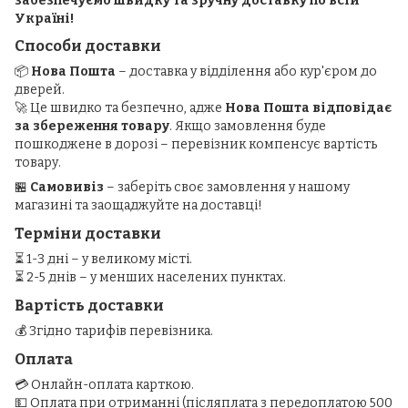
забезпечуємо швидку та зручну доставку по всій
Україні!
Способи доставки
📦
Нова Пошта
– доставка у відділення або кур'єром до
дверей.
🚀 Це швидко та безпечно, адже
Нова Пошта відповідає
за збереження товару
. Якщо замовлення буде
пошкоджене в дорозі – перевізник компенсує вартість
товару.
🏪
Самовивіз
– заберіть своє замовлення у нашому
магазині та заощаджуйте на доставці!
Терміни доставки
⏳ 1-3 дні – у великому місті.
⏳ 2-5 днів – у менших населених пунктах.
Вартість доставки
💰 Згідно тарифів перевізника.
Оплата
💳 Онлайн-оплата карткою.
💵 Оплата при отриманні (післяплата з передоплатою 500