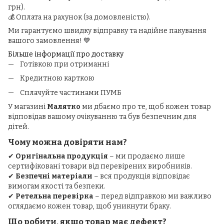
грн).
💰 Оплата на рахунок (за домовленістю).
Ми гарантуємо швидку відправку та надійне пакування
вашого замовлення! 💙
Більше інформації про доставку
Готівкою при отриманні
Кредитною карткою
Сплачуйте частинами ПУМБ
У магазині
Малятко
ми дбаємо про те, щоб кожен товар
відповідав вашому очікуванню та був безпечним для
дітей.
Чому можна довіряти нам?
✔
Оригінальна продукція
– ми продаємо лише
сертифіковані товари від перевірених виробників.
✔
Безпечні матеріали
– вся продукція відповідає
вимогам якості та безпеки.
✔
Ретельна перевірка
– перед відправкою ми важливо
оглядаємо кожен товар, щоб уникнути браку.
Що робити, якщо товар має дефект?