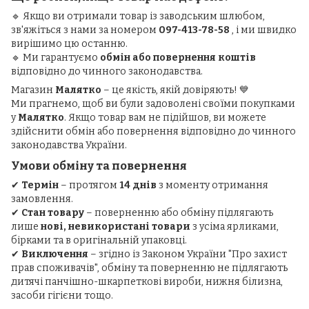
🔹 Якщо ви отримали товар із заводським шлюбом,
зв'яжіться з нами за номером
097-413-78-58
, і ми швидко
вирішимо цю останню.
🔹 Ми гарантуємо
обмін або повернення коштів
відповідно до чинного законодавства.
Магазин
Малятко
– це якість, якій довіряють! 💙
Ми прагнемо, щоб ви були задоволені своїми покупками
у
Малятко
. Якщо товар вам не підійшов, ви можете
здійснити обмін або повернення відповідно до чинного
законодавства України.
Умови обміну та повернення
✔
Термін
– протягом
14 днів
з моменту отримання
замовлення.
✔
Стан товару
– поверненню або обміну підлягають
лише
нові, невикористані товари
з усіма ярликами,
бірками та в оригінальній упаковці.
✔
Виключення
– згідно із Законом України "Про захист
прав споживачів", обміну та поверненню не підлягають
дитячі панчішно-шкарпеткові вироби, нижня білизна,
засоби гігієни тощо.