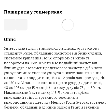
Поширити у соцмережах
Опис
Універсальне дитяче автокрісло відповідає сучасному
стандарту I-Size. Обладнано захистом від бічних ударів,
системою кріплення Isofix, опорною стійкою та
поворотом на 360°. Крісло має подвійний захист від
бічних ударів (елемент додаткового захисту від бічного
удару поглинає енергію удару та знижує навантаження
на шию та голову дитини). Вік 0-12 років для зросту від 40
до 150 см. Установка: спиною проти руху для дитини від
40 до 105 см (до 15 місяців), по ходу руху від 75 до 150 см.
Максимальний кут нахилу 145. Чохол автокрісла
виконаний з гіпоалергенного текстилю з
використанням матеріалу Memory Foam. 5-точкові ремені
безпеки, обладнані надійним замком Fenix із зеленим