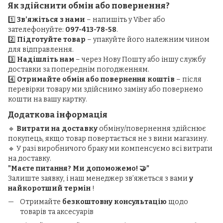
Як здійснити обмін або повернення?
1️⃣
Зв’яжіться з нами
– напишіть у Viber або
зателефонуйте:
097-413-78-58
.
2️⃣
Підготуйте товар
– упакуйте його належним чином
для відправлення.
3️⃣
Надішліть нам
– через Нову Пошту або іншу службу
доставки за попереднім погодженням.
4️⃣
Отримайте обмін або повернення коштів
– після
перевірки товару ми здійснимо заміну або повернемо
кошти на вашу картку.
Додаткова інформація
🔹
Витрати на доставку
обміну/повернення здійснює
покупець, якщо товар повертається не з вини магазину.
🔹 У разі виробничого браку ми компенсуємо всі витрати
на доставку.
"Маєте питання? Ми допоможемо! 🤝"
Залиште заявку, і наш менеджер зв’яжеться з вами
у
найкоротший термін
!
Отримайте
безкоштовну консультацію
щодо
товарів та аксесуарів