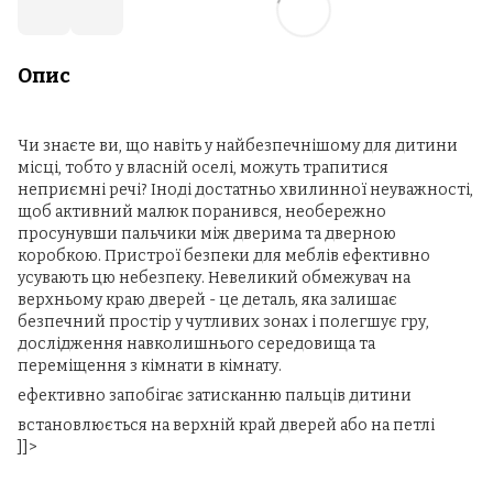
Опис
Чи знаєте ви, що навіть у найбезпечнішому для дитини
місці, тобто у власній оселі, можуть трапитися
неприємні речі? Іноді достатньо хвилинної неуважності,
щоб активний малюк поранився, необережно
просунувши пальчики між дверима та дверною
коробкою. Пристрої безпеки для меблів ефективно
усувають цю небезпеку. Невеликий обмежувач на
верхньому краю дверей - це деталь, яка залишає
безпечний простір у чутливих зонах і полегшує гру,
дослідження навколишнього середовища та
переміщення з кімнати в кімнату.
ефективно запобігає затисканню пальців дитини
встановлюється на верхній край дверей або на петлі
]]>