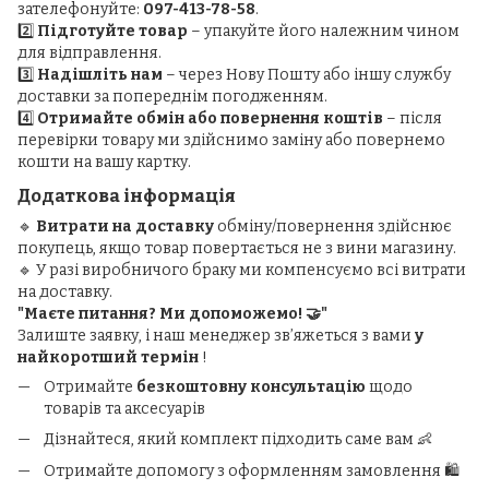
зателефонуйте:
097-413-78-58
.
2️⃣
Підготуйте товар
– упакуйте його належним чином
для відправлення.
3️⃣
Надішліть нам
– через Нову Пошту або іншу службу
доставки за попереднім погодженням.
4️⃣
Отримайте обмін або повернення коштів
– після
перевірки товару ми здійснимо заміну або повернемо
кошти на вашу картку.
Додаткова інформація
🔹
Витрати на доставку
обміну/повернення здійснює
покупець, якщо товар повертається не з вини магазину.
🔹 У разі виробничого браку ми компенсуємо всі витрати
на доставку.
"Маєте питання? Ми допоможемо! 🤝"
Залиште заявку, і наш менеджер зв’яжеться з вами
у
найкоротший термін
!
Отримайте
безкоштовну консультацію
щодо
товарів та аксесуарів
Дізнайтеся, який комплект підходить саме вам 👶
Отримайте допомогу з оформленням замовлення 🛍️