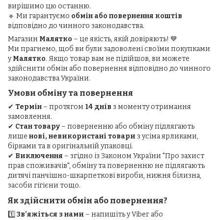
вирішимо цю останню.
🔹 Ми гарантуємо
обмін або повернення коштів
відповідно до чинного законодавства.
Магазин
Малятко
– це якість, якій довіряють! 💙
Ми прагнемо, щоб ви були задоволені своїми покупками
у
Малятко
. Якщо товар вам не підійшов, ви можете
здійснити обмін або повернення відповідно до чинного
законодавства України.
Умови обміну та повернення
✔
Термін
– протягом
14 днів
з моменту отримання
замовлення.
✔
Стан товару
– поверненню або обміну підлягають
лише
нові, невикористані товари
з усіма ярликами,
бірками та в оригінальній упаковці.
✔
Виключення
– згідно із Законом України "Про захист
прав споживачів", обміну та поверненню не підлягають
дитячі панчішно-шкарпеткові вироби, нижня білизна,
засоби гігієни тощо.
Як здійснити обмін або повернення?
1️⃣
Зв’яжіться з нами
– напишіть у Viber або