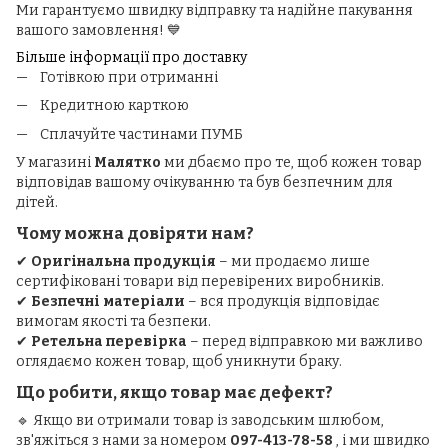
Ми гарантуємо швидку відправку та надійне пакування
вашого замовлення! 💙
Більше інформації про доставку
Готівкою при отриманні
Кредитною карткою
Сплачуйте частинами ПУМБ
У магазині
Малятко
ми дбаємо про те, щоб кожен товар
відповідав вашому очікуванню та був безпечним для
дітей.
Чому можна довіряти нам?
✔
Оригінальна продукція
– ми продаємо лише
сертифіковані товари від перевірених виробників.
✔
Безпечні матеріали
– вся продукція відповідає
вимогам якості та безпеки.
✔
Ретельна перевірка
– перед відправкою ми важливо
оглядаємо кожен товар, щоб уникнути браку.
Що робити, якщо товар має дефект?
🔹 Якщо ви отримали товар із заводським шлюбом,
зв'яжіться з нами за номером
097-413-78-58
, і ми швидко