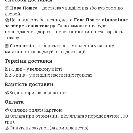
📦
Нова Пошта
– доставка у відділення або кур'єром до
дверей.
🚀 Це швидко та безпечно, адже
Нова Пошта відповідає
за збереження товару
. Якщо замовлення буде
пошкоджене в дорозі – перевізник компенсує вартість
товару.
🏪
Самовивіз
– заберіть своє замовлення у нашому
магазині та заощаджуйте на доставці!
Терміни доставки
⏳ 1-3 дні – у великому місті.
⏳ 2-5 днів – у менших населених пунктах.
Вартість доставки
💰 Згідно тарифів перевізника.
Оплата
💳 Онлайн-оплата карткою.
💵 Оплата при отриманні (післяплата з передоплатою 500
грн).
💰 Оплата на рахунок (за домовленістю).