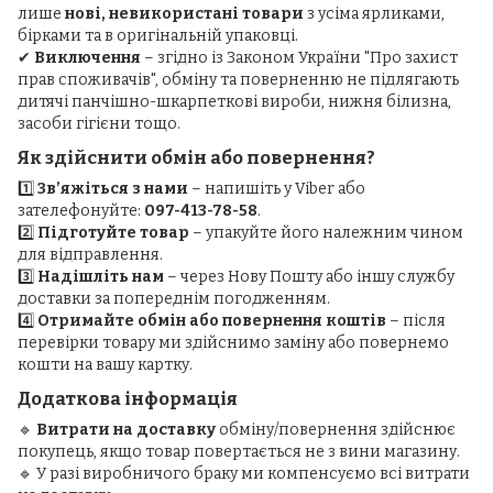
лише
нові, невикористані товари
з усіма ярликами,
бірками та в оригінальній упаковці.
✔
Виключення
– згідно із Законом України "Про захист
прав споживачів", обміну та поверненню не підлягають
дитячі панчішно-шкарпеткові вироби, нижня білизна,
засоби гігієни тощо.
Як здійснити обмін або повернення?
1️⃣
Зв’яжіться з нами
– напишіть у Viber або
зателефонуйте:
097-413-78-58
.
2️⃣
Підготуйте товар
– упакуйте його належним чином
для відправлення.
3️⃣
Надішліть нам
– через Нову Пошту або іншу службу
доставки за попереднім погодженням.
4️⃣
Отримайте обмін або повернення коштів
– після
перевірки товару ми здійснимо заміну або повернемо
кошти на вашу картку.
Додаткова інформація
🔹
Витрати на доставку
обміну/повернення здійснює
покупець, якщо товар повертається не з вини магазину.
🔹 У разі виробничого браку ми компенсуємо всі витрати