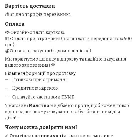
Вартість доставки
💰 Згідно тарифів перевізника.
Оплата
💳 Онлайн-оплата карткою.
💵 Оплата при отриманні (післяплата з передоплатою 500
грн).
💰 Оплата на рахунок (за домовленістю).
Ми гарантуємо швидку відправку та надійне пакування
вашого замовлення! 💙
Більше інформації про доставку
Готівкою при отриманні
Кредитною карткою
Сплачуйте частинами ПУМБ
У магазині
Малятко
ми дбаємо про те, щоб кожен товар
відповідав вашому очікуванню та був безпечним для
дітей.
Чому можна довіряти нам?
✔
Оригінальна продукція
– ми продаємо лише