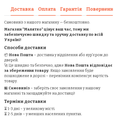
Доставка
Оплата
Гарантія
Повернення
Самовивіз з нашого магазину — безкоштовно.
Магазин "Малятко" цінує ваш час, тому ми
забезпечуємо швидку та зручну доставку по всій
Україні!
Способи доставки
📦
Нова Пошта
– доставка у відділення або кур'єром до
дверей.
🚀 Це швидко та безпечно, адже
Нова Пошта відповідає
за збереження товару
. Якщо замовлення буде
пошкоджене в дорозі – перевізник компенсує вартість
товару.
🏪
Самовивіз
– заберіть своє замовлення у нашому
магазині та заощаджуйте на доставці!
Терміни доставки
⏳ 1-3 дні – у великому місті.
⏳ 2-5 днів – у менших населених пунктах.