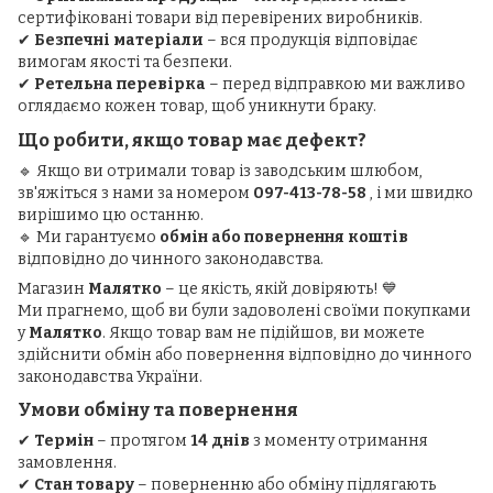
сертифіковані товари від перевірених виробників.
✔
Безпечні матеріали
– вся продукція відповідає
вимогам якості та безпеки.
✔
Ретельна перевірка
– перед відправкою ми важливо
оглядаємо кожен товар, щоб уникнути браку.
Що робити, якщо товар має дефект?
🔹 Якщо ви отримали товар із заводським шлюбом,
зв'яжіться з нами за номером
097-413-78-58
, і ми швидко
вирішимо цю останню.
🔹 Ми гарантуємо
обмін або повернення коштів
відповідно до чинного законодавства.
Магазин
Малятко
– це якість, якій довіряють! 💙
Ми прагнемо, щоб ви були задоволені своїми покупками
у
Малятко
. Якщо товар вам не підійшов, ви можете
здійснити обмін або повернення відповідно до чинного
законодавства України.
Умови обміну та повернення
✔
Термін
– протягом
14 днів
з моменту отримання
замовлення.
✔
Стан товару
– поверненню або обміну підлягають