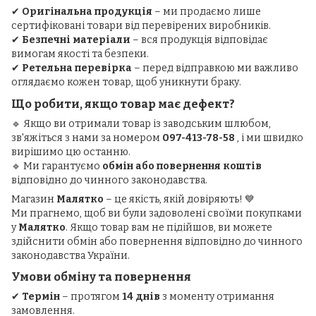
✔
Оригінальна продукція
– ми продаємо лише
сертифіковані товари від перевірених виробників.
✔
Безпечні матеріали
– вся продукція відповідає
вимогам якості та безпеки.
✔
Ретельна перевірка
– перед відправкою ми важливо
оглядаємо кожен товар, щоб уникнути браку.
Що робити, якщо товар має дефект?
🔹 Якщо ви отримали товар із заводським шлюбом,
зв'яжіться з нами за номером
097-413-78-58
, і ми швидко
вирішимо цю останню.
🔹 Ми гарантуємо
обмін або повернення коштів
відповідно до чинного законодавства.
Магазин
Малятко
– це якість, якій довіряють! 💙
Ми прагнемо, щоб ви були задоволені своїми покупками
у
Малятко
. Якщо товар вам не підійшов, ви можете
здійснити обмін або повернення відповідно до чинного
законодавства України.
Умови обміну та повернення
✔
Термін
– протягом
14 днів
з моменту отримання
замовлення.