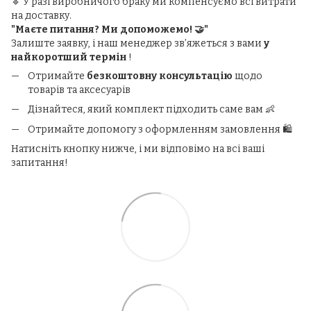
🔹 У разі виробничого браку ми компенсуємо всі витрати
на доставку.
"Маєте питання? Ми допоможемо! 🤝"
Залиште заявку, і наш менеджер зв’яжеться з вами
у
найкоротший термін
!
Отримайте
безкоштовну консультацію
щодо
товарів та аксесуарів
Дізнайтеся, який комплект підходить саме вам 👶
Отримайте допомогу з оформленням замовлення 🛍️
Натисніть кнопку нижче, і ми відповімо на всі ваші
запитання!