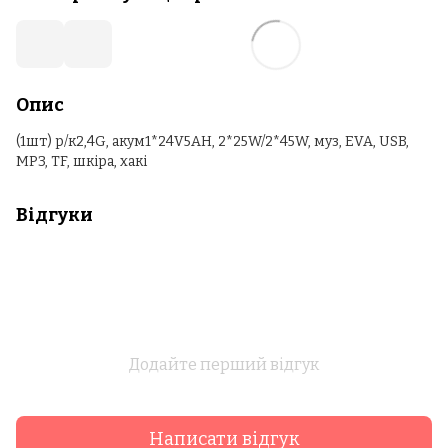
Опис
(1шт) р/к2,4G, акум1*24V5AH, 2*25W/2*45W, муз, EVA, USB,
MP3, TF, шкіра, хакі
Відгуки
Додайте перший відгук
Написати відгук