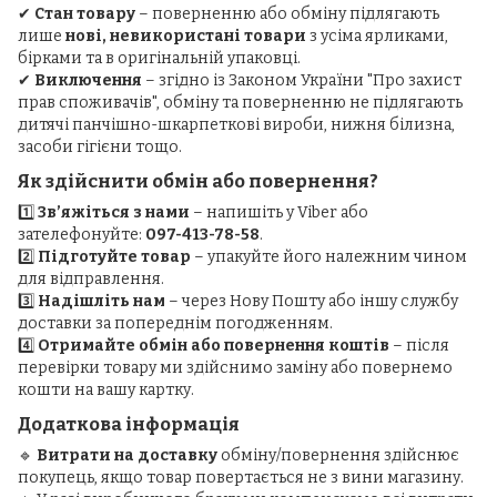
✔
Стан товару
– поверненню або обміну підлягають
лише
нові, невикористані товари
з усіма ярликами,
бірками та в оригінальній упаковці.
✔
Виключення
– згідно із Законом України "Про захист
прав споживачів", обміну та поверненню не підлягають
дитячі панчішно-шкарпеткові вироби, нижня білизна,
засоби гігієни тощо.
Як здійснити обмін або повернення?
1️⃣
Зв’яжіться з нами
– напишіть у Viber або
зателефонуйте:
097-413-78-58
.
2️⃣
Підготуйте товар
– упакуйте його належним чином
для відправлення.
3️⃣
Надішліть нам
– через Нову Пошту або іншу службу
доставки за попереднім погодженням.
4️⃣
Отримайте обмін або повернення коштів
– після
перевірки товару ми здійснимо заміну або повернемо
кошти на вашу картку.
Додаткова інформація
🔹
Витрати на доставку
обміну/повернення здійснює
покупець, якщо товар повертається не з вини магазину.