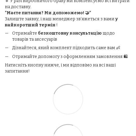
🔹 У разі виробничого браку ми компенсуємо всі витрати
на доставку.
"Маєте питання? Ми допоможемо! 🤝"
Залиште заявку, і наш менеджер зв’яжеться з вами
у
найкоротший термін
!
Отримайте
безкоштовну консультацію
щодо
товарів та аксесуарів
Дізнайтеся, який комплект підходить саме вам 👶
Отримайте допомогу з оформленням замовлення 🛍️
Натисніть кнопку нижче, і ми відповімо на всі ваші
запитання!