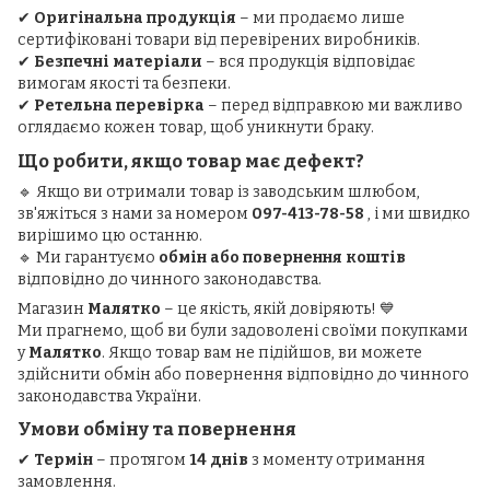
✔
Оригінальна продукція
– ми продаємо лише
сертифіковані товари від перевірених виробників.
✔
Безпечні матеріали
– вся продукція відповідає
вимогам якості та безпеки.
✔
Ретельна перевірка
– перед відправкою ми важливо
оглядаємо кожен товар, щоб уникнути браку.
Що робити, якщо товар має дефект?
🔹 Якщо ви отримали товар із заводським шлюбом,
зв'яжіться з нами за номером
097-413-78-58
, і ми швидко
вирішимо цю останню.
🔹 Ми гарантуємо
обмін або повернення коштів
відповідно до чинного законодавства.
Магазин
Малятко
– це якість, якій довіряють! 💙
Ми прагнемо, щоб ви були задоволені своїми покупками
у
Малятко
. Якщо товар вам не підійшов, ви можете
здійснити обмін або повернення відповідно до чинного
законодавства України.
Умови обміну та повернення
✔
Термін
– протягом
14 днів
з моменту отримання
замовлення.