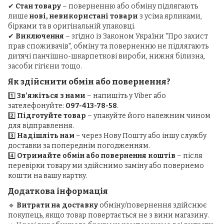
✔
Стан товару
– поверненню або обміну підлягають
лише
нові, невикористані товари
з усіма ярликами,
бірками та в оригінальній упаковці.
✔
Виключення
– згідно із Законом України "Про захист
прав споживачів", обміну та поверненню не підлягають
дитячі панчішно-шкарпеткові вироби, нижня білизна,
засоби гігієни тощо.
Як здійснити обмін або повернення?
1️⃣
Зв’яжіться з нами
– напишіть у Viber або
зателефонуйте:
097-413-78-58
.
2️⃣
Підготуйте товар
– упакуйте його належним чином
для відправлення.
3️⃣
Надішліть нам
– через Нову Пошту або іншу службу
доставки за попереднім погодженням.
4️⃣
Отримайте обмін або повернення коштів
– після
перевірки товару ми здійснимо заміну або повернемо
кошти на вашу картку.
Додаткова інформація
🔹
Витрати на доставку
обміну/повернення здійснює
покупець, якщо товар повертається не з вини магазину.