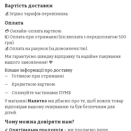
Вартість доставки
💰 Згідно тарифів перевізника.
Оплата
💳 Онлайн-оплата карткою.
💵 Оплата при отриманні (післяплата з передоплатою 500
грн).
💰 Оплата на рахунок (за домовленістю).
Ми гарантуємо швидку відправку та надійне пакування
вашого замовлення! 💙
Більше інформації про доставку
Готівкою при отриманні
Кредитною карткою
Сплачуйте частинами ПУМБ
У магазині
Малятко
ми дбаємо про те, щоб кожен товар
відповідав вашому очікуванню та був безпечним для
дітей.
Чому можна довіряти нам?
✔
Оригінальна продукція
– ми продаємо лише