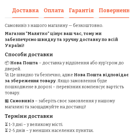
Доставка
Оплата
Гарантія
Повернення
Самовивіз з нашого магазину — безкоштовно.
Магазин "Малятко" цінує ваш час, тому ми
забезпечуємо швидку та зручну доставку по всій
Україні!
Способи доставки
📦
Нова Пошта
– доставка у відділення або кур'єром до
дверей.
🚀 Це швидко та безпечно, адже
Нова Пошта відповідає
за збереження товару
. Якщо замовлення буде
пошкоджене в дорозі – перевізник компенсує вартість
товару.
🏪
Самовивіз
– заберіть своє замовлення у нашому
магазині та заощаджуйте на доставці!
Терміни доставки
⏳ 1-3 дні – у великому місті.
⏳ 2-5 днів – у менших населених пунктах.