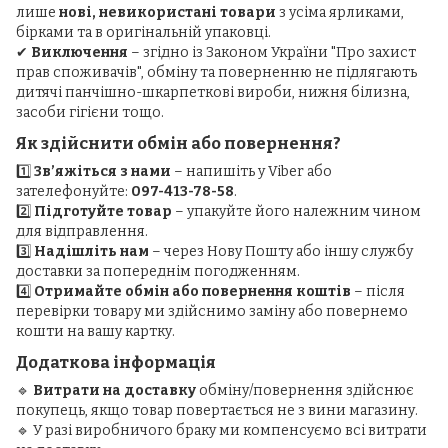
лише
нові, невикористані товари
з усіма ярликами,
бірками та в оригінальній упаковці.
✔
Виключення
– згідно із Законом України "Про захист
прав споживачів", обміну та поверненню не підлягають
дитячі панчішно-шкарпеткові вироби, нижня білизна,
засоби гігієни тощо.
Як здійснити обмін або повернення?
1️⃣
Зв’яжіться з нами
– напишіть у Viber або
зателефонуйте:
097-413-78-58
.
2️⃣
Підготуйте товар
– упакуйте його належним чином
для відправлення.
3️⃣
Надішліть нам
– через Нову Пошту або іншу службу
доставки за попереднім погодженням.
4️⃣
Отримайте обмін або повернення коштів
– після
перевірки товару ми здійснимо заміну або повернемо
кошти на вашу картку.
Додаткова інформація
🔹
Витрати на доставку
обміну/повернення здійснює
покупець, якщо товар повертається не з вини магазину.
🔹 У разі виробничого браку ми компенсуємо всі витрати