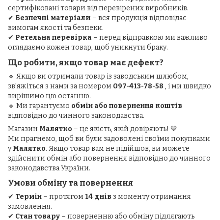
сертифіковані товари від перевірених виробників.
✔
Безпечні матеріали
– вся продукція відповідає
вимогам якості та безпеки.
✔
Ретельна перевірка
– перед відправкою ми важливо
оглядаємо кожен товар, щоб уникнути браку.
Що робити, якщо товар має дефект?
🔹 Якщо ви отримали товар із заводським шлюбом,
зв'яжіться з нами за номером
097-413-78-58
, і ми швидко
вирішимо цю останню.
🔹 Ми гарантуємо
обмін або повернення коштів
відповідно до чинного законодавства.
Магазин
Малятко
– це якість, якій довіряють! 💙
Ми прагнемо, щоб ви були задоволені своїми покупками
у
Малятко
. Якщо товар вам не підійшов, ви можете
здійснити обмін або повернення відповідно до чинного
законодавства України.
Умови обміну та повернення
✔
Термін
– протягом
14 днів
з моменту отримання
замовлення.
✔
Стан товару
– поверненню або обміну підлягають